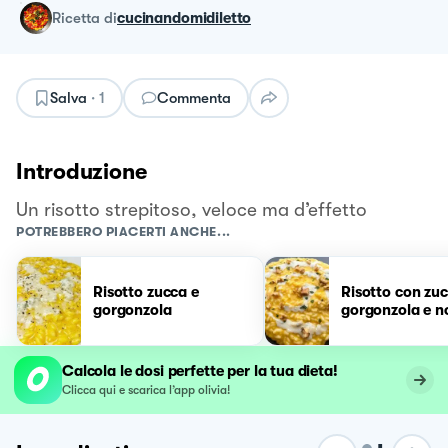
ricetta
di
cucinandomidiletto
Salva
·
1
Commenta
Introduzione
Un risotto strepitoso, veloce ma d’effetto
POTREBBERO PIACERTI ANCHE...
Risotto zucca e
Risotto con zuc
gorgonzola
gorgonzola e n
Calcola le dosi perfette per la tua dieta!
Clicca qui e scarica l’app olivia!