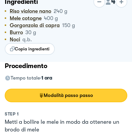
4
Ingredienti
Riso vialone nano
240
g
Mele cotogne
400
g
Gorgonzola di capra
150
g
Burro
30
g
Noci
q.b.
Copia ingredienti
Procedimento
Tempo totale
1 ora
Modalità passo passo
STEP
1
Metti a bollire le mele in modo da ottenere un
brodo di mele