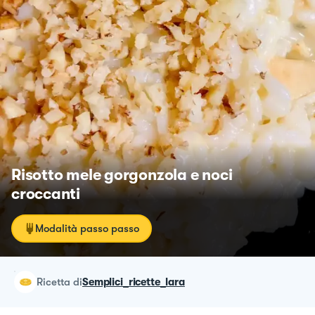
Risotto mele gorgonzola e noci
croccanti
Modalità passo passo
ricetta
di
Semplici_ricette_lara