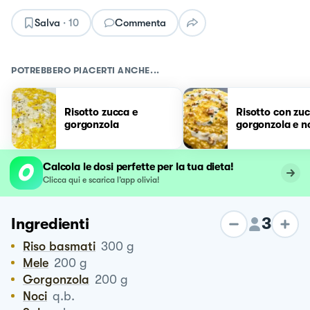
Salva
·
10
Commenta
POTREBBERO PIACERTI ANCHE...
Risotto zucca e
Risotto con zuc
gorgonzola
gorgonzola e n
Calcola le dosi perfette per la tua dieta!
Clicca qui e scarica l’app olivia!
3
Ingredienti
Riso basmati
300
g
Mele
200
g
Gorgonzola
200
g
Noci
q.b.