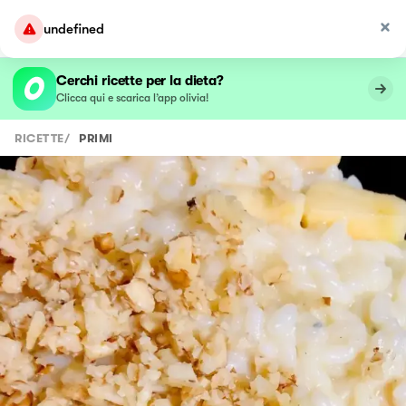
undefined
Cerchi ricette per la dieta?
Clicca qui e scarica l’app olivia!
RICETTE
/
PRIMI