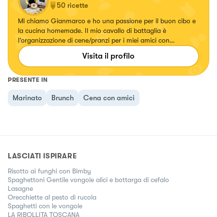
50
ricette
Mi chiamo Gianmarco e ho una passione per il buon cibo e
la cucina homemade. Il mio cavallo di battaglia è
l’organizzazione di cene/pranzi per i miei amici con
particolare attenzione a Mise en place & impiattamento.
Visita il profilo
#chezgian #cucinoio
PRESENTE IN
Marinato
Brunch
Cena con amici
LASCIATI ISPIRARE
Risotto ai funghi con Bimby
Spaghettoni Gentile vongole alici e bottarga di cefalo
Lasagne
Orecchiette al pesto di rucola
Spaghetti con le vongole
LA RIBOLLITA TOSCANA