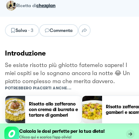
ricetta
di
chezgian
Salva
·
3
Commenta
Introduzione
Se esiste risotto più ghiotto fatemelo sapere! I
miei ospiti se lo sognano ancora la notte 😂 Un
piatto complesso ma che merita davvero.
POTREBBERO PIACERTI ANCHE...
Risotto allo zafferano
Risotto zaffer
con crema di burrata e
gamberi e scam
tartare di gamberi
Calcola le dosi perfette per la tua dieta!
Clicca qui e scarica l’app olivia!