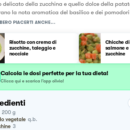
to delicato della zucchina e quello dolce della pata
rano la nota aromatica del basilico e dei pomodori
BERO PIACERTI ANCHE...
Risotto con crema di
Chicche di
zucchine, taleggio e
salmone e
nocciole
zucchine
Calcola le dosi perfette per la tua dieta!
Clicca qui e scarica l’app olivia!
edienti
200
g
do vegetale
q.b.
chine
3