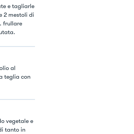
te e tagliarle
e 2 mestoli di
 frullare
utata.
olio al
a teglia con
do vegetale e
i tanto in