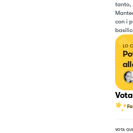
tanto,
Mantec
con i p
basilic
LO 
Po
al
Vota
Fa
VOTA QU