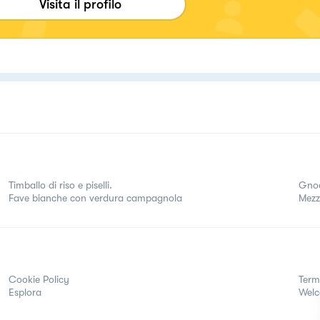
Visita il profilo
ps://www.instagram.com/dianacor14/
Timballo di riso e piselli.
Gnoc
Fave bianche con verdura campagnola
Mezz
Cookie Policy
Term
Esplora
Wel