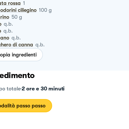
ata rossa
1
odorini ciliegino
100
g
prino
50
g
o
q.b.
o
q.b.
igano
q.b.
chero di canna
q.b.
opia ingredienti
edimento
2 ore e 30 minuti
o totale
dalità passo passo