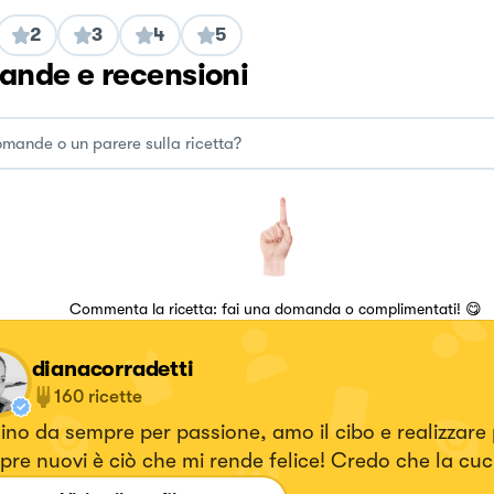
2
3
4
5
nde e recensioni
Commenta la ricetta: fai una domanda o complimentati! 😋
dianacorradetti
160
ricette
no da sempre per passione, amo il cibo e realizzare p
re nuovi è ciò che mi rende felice! Credo che la cuc
e espressioni artistiche più densa di amore che esist