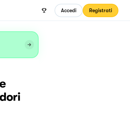
Accedi
Registrati
 e
dori