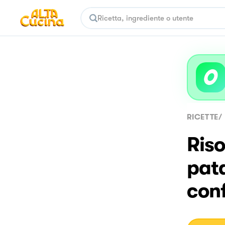
RICETTE
/
Riso
pat
conf