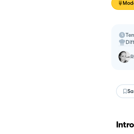
Moda
Tem
Dif
Sa
Intr