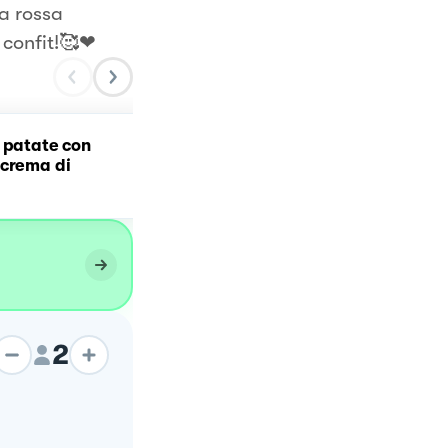
ta rossa
 confit!🥰❤
 patate con
Rigatoni con crema di
 crema di
zucchine, basilico e burr
2