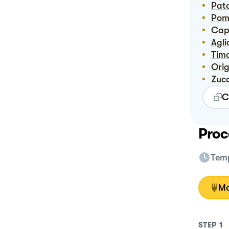
Pat
Pom
Ca
Agli
Tim
Or
Zuc
C
Proc
Temp
Mo
STEP
1