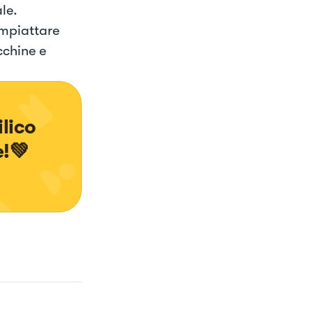
le.
Impiattare
cchine e
lico 
e!💚