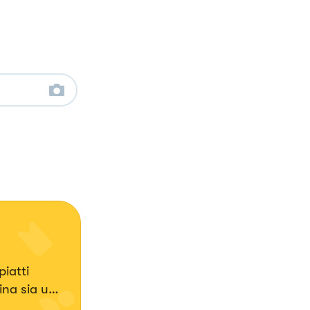
iatti
ina sia una
a💖