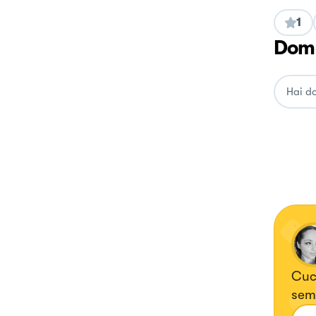
1
Doma
Cuci
semp
dell