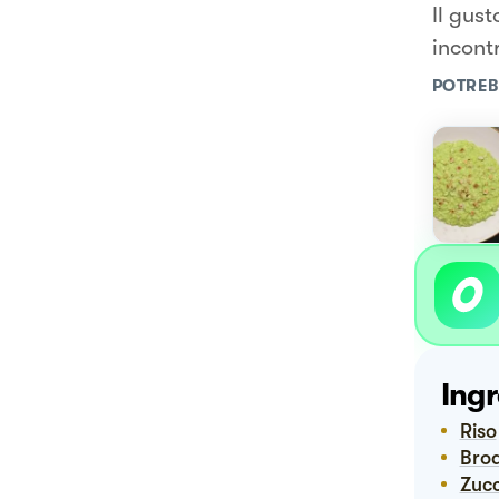
Il gus
incont
POTREB
Ingr
Riso
Bro
Zuc