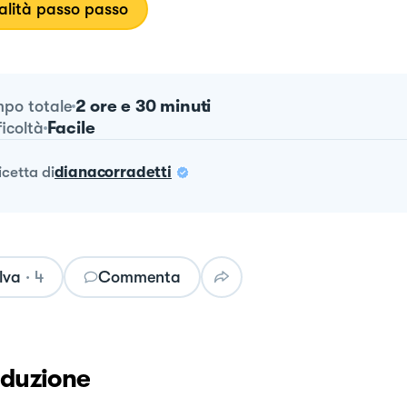
lità passo passo
2 ore e 30 minuti
po totale
Facile
ficoltà
ricetta
di
dianacorradetti
lva
·
4
Commenta
oduzione