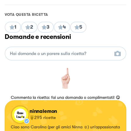
VOTA QUESTA RICETTA
1
2
3
4
5
Domande e recensioni
Commenta la ricetta: fai una domanda o complimentati! 😋
ninnalemon
295
ricette
Ciao sono Carolina (per gli amici Ninna ☺️) un’appassionata