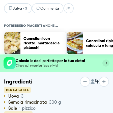
Salva
·
3
Commenta
POTREBBERO PIACERTI ANCHE...
Cannelloni con
Cannelloni ripie
ricotta, mortadella e
salsiccia e fung
pistacchi
Calcola le dosi perfette per la tua dieta!
Clicca qui e scarica l’app olivia!
4
Ingredienti
PER LA PASTA
Uova
3
Semola rimacinata
300
g
Sale
1
pizzico