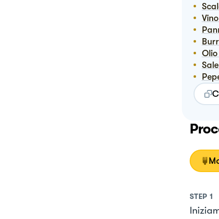
Sca
Vin
Pan
Bur
Oli
Sale
Pep
C
Proc
Mo
STEP
1
Inizia