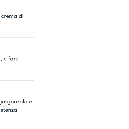
a crema di
, e fare
 gorgonzola e
istenza