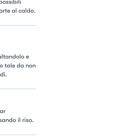
ossibili
arte al caldo.
altandolo e
o tale da non
di.
ar
ando il riso.