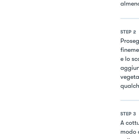
almeno
STEP
2
Prosegu
fineme
e lo s
aggiung
vegeta
qualch
STEP
3
A cott
modo d