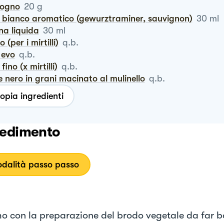
logno
20
g
o bianco aromatico (gewurztraminer, sauvignon)
30
ml
na liquida
30
ml
ro (per i mirtilli)
q.b.
o evo
q.b.
 fino (x mirtilli)
q.b.
e nero in grani macinato al mulinello
q.b.
opia ingredienti
edimento
dalità passo passo
mo con la preparazione del brodo vegetale da far bo