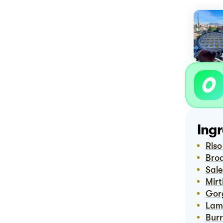
Ingr
Ris
Bro
Sal
Mir
Go
Lam
Bur