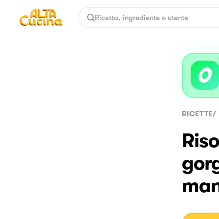
RICETTE
/
Riso
gorg
man