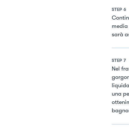
STEP
6
Contin
media 
sarà a
STEP
7
Nel fr
gorgon
liquid
una pe
otteni
bagnom