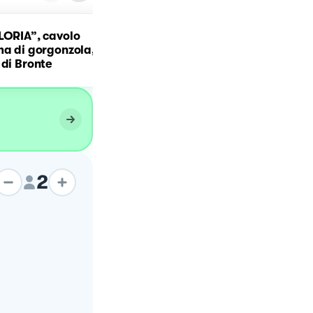
LORIA”, cavolo
ma di gorgonzola,
Risotto zucca e gorgonzo
 di Bronte
2