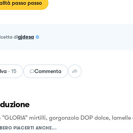
lità passo passo
ricetta
di
gjdesa
lva
·
15
Commenta
oduzione
o “GLORIA” mirtilli, gorgonzola DOP dolce, lamelle
BERO PIACERTI ANCHE...