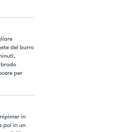
liare
ete del burro
inuti,
l brodo
ocere per
nipimer in
 poi in un