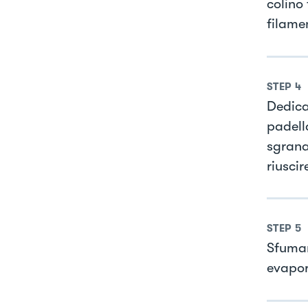
colino
filame
STEP
4
Dedica
padella
sgrana
riuscir
STEP
5
Sfumar
evapora