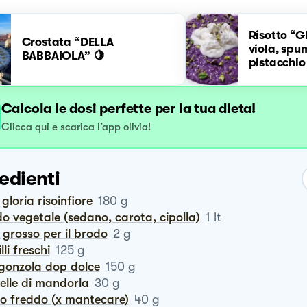
Risotto “G
Crostata “DELLA
viola, spu
BABBAIOLA” 🍋
pistacchio
Calcola le dosi perfette per la tua dieta!
Clicca qui e scarica l’app olivia!
edienti
o gloria risoinfiore
180
g
do vegetale (sedano, carota, cipolla)
1
lt
e grosso per il brodo
2
g
tilli freschi
125
g
rgonzola dop dolce
150
g
elle di mandorla
30
g
ro freddo (x mantecare)
40
g