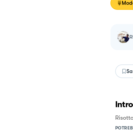
Moda
Sa
Intr
Risott
POTREB