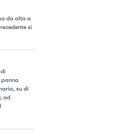
ma da alta a
recedente si
 di
a panna
aria, su di
; ad
l