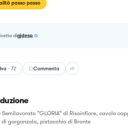
lità passo passo
ricetta
di
gjdesa
lva
·
72
Commenta
oduzione
o Semilavorato “GLORIA” di Risoinfiore, cavolo cap
di gorgonzola, pistacchio di Bronte