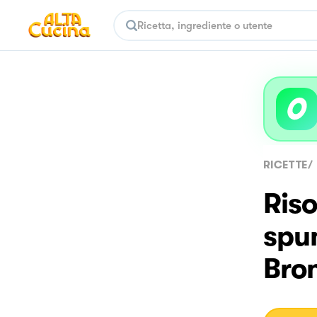
RICETTE
/
Riso
spum
Bro