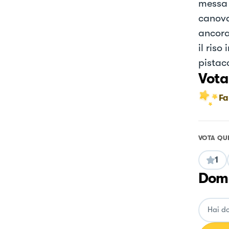
messa p
canova
ancora
il riso
pistac
Vota
Fa
VOTA QU
1
Doma