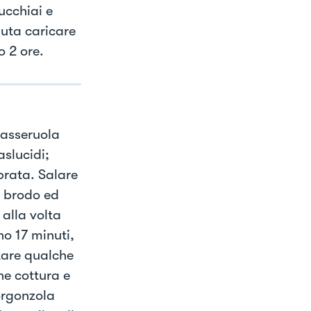
ucchiai e
nuta caricare
o 2 ore.
 casseruola
aslucidi;
prata. Salare
l brodo ed
alla volta
o 17 minuti,
itare qualche
ne cottura e
orgonzola