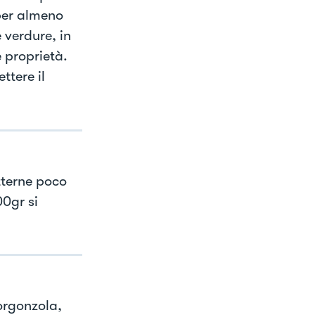
 per almeno
 verdure, in
e proprietà.
ttere il
etterne poco
00gr si
orgonzola,