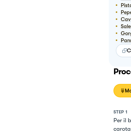
Pis
Pep
Ca
Sal
Go
Pan
C
Proc
Mo
STEP
1
Per il 
carota 