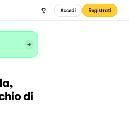
Accedi
Registrati
la,
chio di