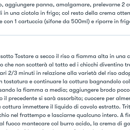
rlo, aggiungere panna, amalgamare, prelevarne 2 c
i in una ciotola in frigo; col resto della crema otte
ne con 1 cartuccia (sifone da 500ml) e riporre in frig
risotto Tostare a secco il riso a fiamma alta in una
o che non scotterà al tatto ed i chicchi diventino tr
ri 2/3 minuti in relazione alla varietà del riso ado
o in tostatura e continuare la cottura bagnandolo co
ando la fiamma a media; aggiungere brodo poco 
 il precedente si sarà assorbito; cuocere per almen
 cottura immettere il liquido di cavolo estratto. Tr
chio nel frattempo e lasciarne qualcuno intero. A fi
dal fuoco mantecare col burro acido, la crema di g