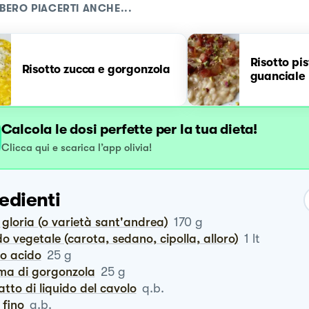
BERO PIACERTI ANCHE...
Risotto pi
Risotto zucca e gorgonzola
guanciale
Calcola le dosi perfette per la tua dieta!
Clicca qui e scarica l’app olivia!
edienti
o gloria (o varietà sant'andrea)
170
g
do vegetale (carota, sedano, cipolla, alloro)
1
lt
ro acido
25
g
ema di gorgonzola
25
g
ratto di liquido del cavolo
q.b.
e fino
q.b.