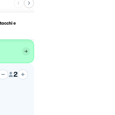
Risotto al cavolo cappuc
stacchi e
viola, gorgonzola e
granella di pistacchi
2