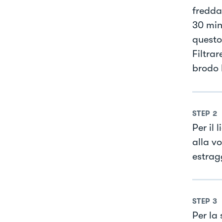
fredda
30 minu
questo 
Filtrar
brodo l
STEP
2
Per il 
alla v
estrag
STEP
3
Per la