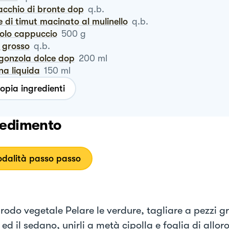
tacchio di bronte dop
q.b.
e di timut macinato al mulinello
q.b.
volo cappuccio
500
g
e grosso
q.b.
rgonzola dolce dop
200
ml
na liquida
150
ml
opia ingredienti
edimento
dalità passo passo
brodo vegetale Pelare le verdure, tagliare a pezzi g
ed il sedano, unirli a metà cipolla e foglia di allor