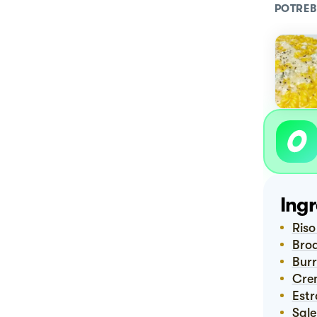
POTREB
Ingr
Ris
Bro
Bur
Cr
Est
Sal