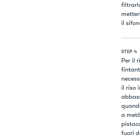
filtra
metterl
il sifo
STEP
4
Per il 
fintant
necessa
il ris
abbass
quando
a metà
pistac
fuori 