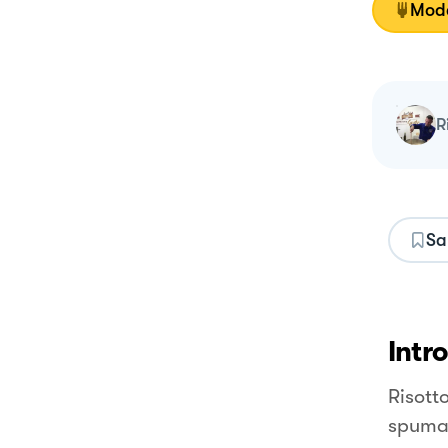
Moda
Sa
Intr
Risott
spuma 