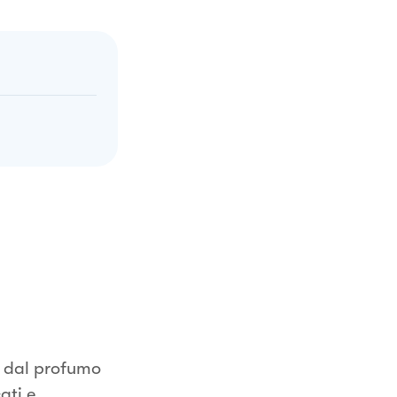
io dal profumo
ati e