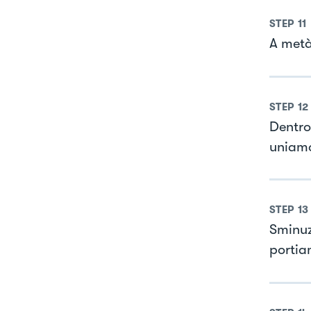
STEP
11
A metà
STEP
12
Dentro
uniamo
STEP
13
Sminuzz
portiam