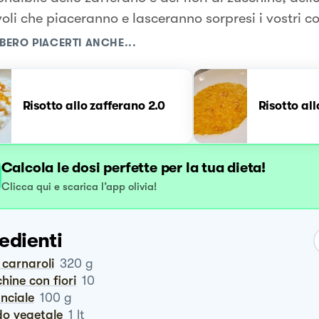
oli che piaceranno e lasceranno sorpresi i vostri 
BERO PIACERTI ANCHE...
Risotto allo zafferano 2.0
Risotto al
Calcola le dosi perfette per la tua dieta!
Clicca qui e scarica l’app olivia!
edienti
o carnaroli
320
g
chine con fiori
10
anciale
100
g
do vegetale
1
lt