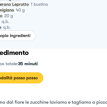
ferano Leprotto
1
bustina
rmigiano
40
g
ro
20
g
q.b.
e
q.b.
opia ingredienti
edimento
35 minuti
o totale
dalità passo passo
mo dal fiore le zucchine laviamo e tagliamo a picco