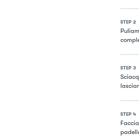
STEP
2
Puliam
compl
STEP
3
Sciacq
lascia
STEP
4
Faccia
padell