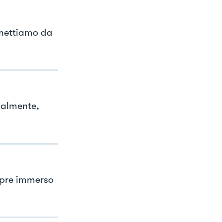
 mettiamo da
ualmente,
mpre immerso