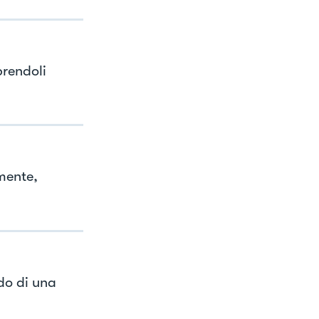
prendoli
mente,
do di una