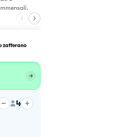
commensali.
Risotto allo zafferano co
lo zafferano
zucchine dell'orto e fiori 
zucchina fritti
4