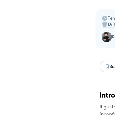
Tem
Dif
Sa
Intr
Il gust
inconfo