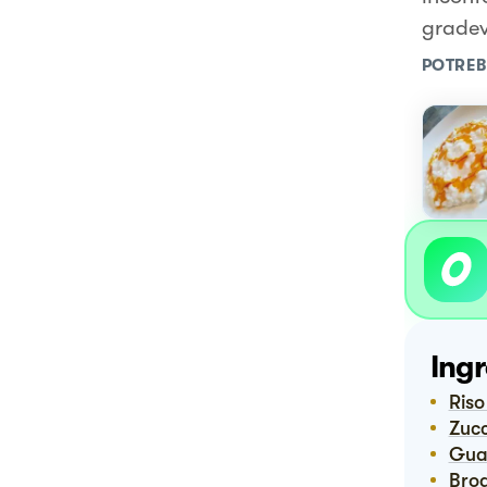
gradev
POTREB
Ingr
Ris
Zuc
Gu
Bro