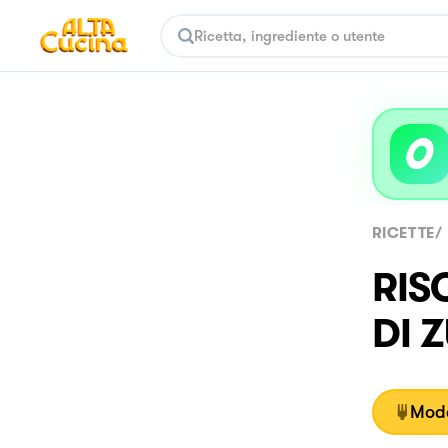
RICETTE
/
RIS
DI 
Moda