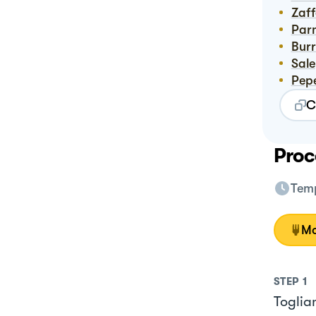
Zaf
Pa
Bur
Sale
Pep
C
Proc
Temp
Mo
STEP
1
Toglia