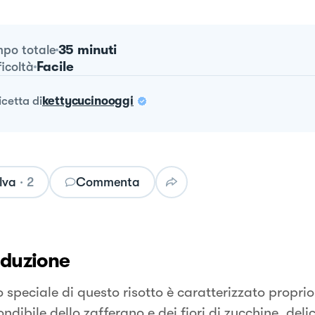
35 minuti
po totale
Facile
ficoltà
ricetta
di
kettycucinooggi
lva
·
2
Commenta
oduzione
o speciale di questo risotto è caratterizzato propr
ndibile dello zafferano e dei fiori di zucchine, delic