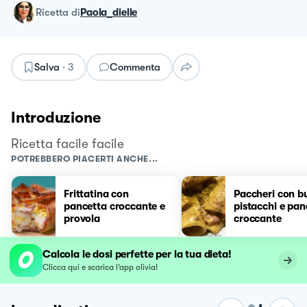
ricetta
di
Paola_dielle
Salva
·
3
Commenta
Introduzione
Ricetta facile facile
POTREBBERO PIACERTI ANCHE...
Frittatina con
Paccheri con b
pancetta croccante e
pistacchi e pan
provola
croccante
Calcola le dosi perfette per la tua dieta!
Clicca qui e scarica l’app olivia!