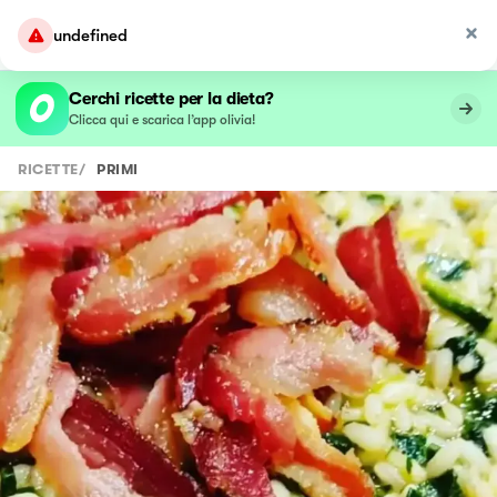
undefined
Cerchi ricette per la dieta?
Clicca qui e scarica l’app olivia!
RICETTE
/
PRIMI