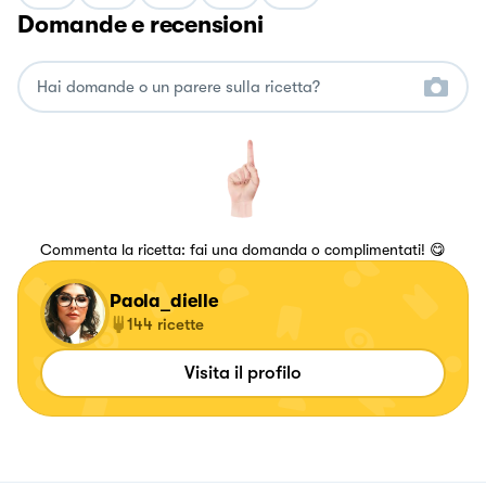
Domande e recensioni
Commenta la ricetta: fai una domanda o complimentati! 😋
Paola_dielle
144
ricette
Visita il profilo