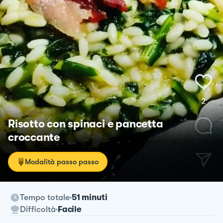
Risotto con spinaci e pancetta
croccante
Modalità passo passo
Tempo totale
51 minuti
Difficoltà
Facile