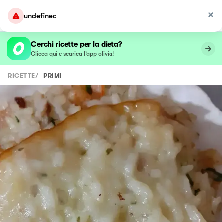
undefined
Cerchi ricette per la dieta?
Clicca qui e scarica l’app olivia!
RICETTE
/
PRIMI