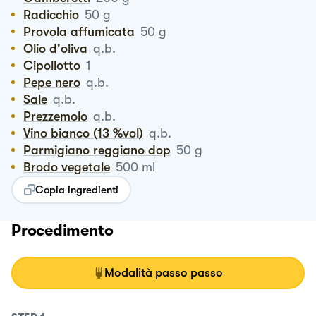
Radicchio
50
g
Provola affumicata
50
g
Olio d'oliva
q.b.
Cipollotto
1
Pepe nero
q.b.
Sale
q.b.
Prezzemolo
q.b.
Vino bianco (13 %vol)
q.b.
Parmigiano reggiano dop
50
g
Brodo vegetale
500
ml
Copia ingredienti
Procedimento
Modalità passo passo