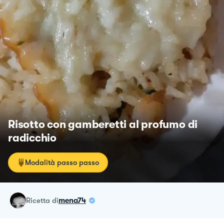
Risotto con gamberetti al profumo di
radicchio
Modalità passo passo
ricetta
di
mena74