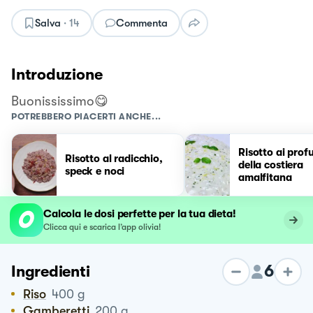
Salva
·
14
Commenta
Introduzione
Buonississimo😋
POTREBBERO PIACERTI ANCHE...
Risotto ai prof
Risotto al radicchio,
della costiera
speck e noci
amalfitana
Calcola le dosi perfette per la tua dieta!
Clicca qui e scarica l’app olivia!
6
Ingredienti
Riso
400
g
Gamberetti
200
g