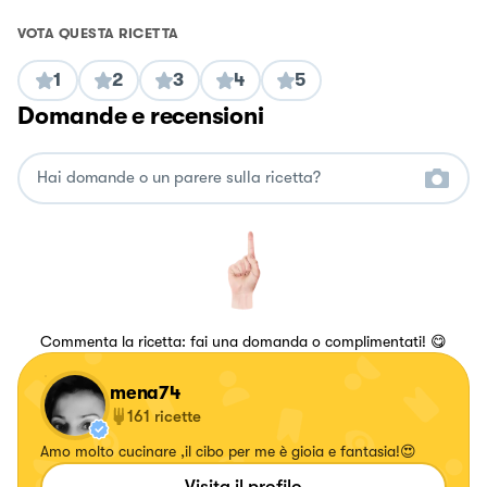
VOTA QUESTA RICETTA
1
2
3
4
5
Domande e recensioni
Commenta la ricetta: fai una domanda o complimentati! 😋
mena74
161
ricette
Amo molto cucinare ,il cibo per me è gioia e fantasia!😍
Visita il profilo