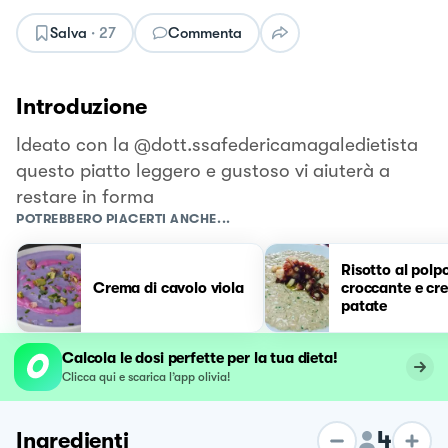
Salva
·
27
Commenta
Introduzione
Ideato con la @dott.ssafedericamagaledietista
questo piatto leggero e gustoso vi aiuterà a
restare in forma
POTREBBERO PIACERTI ANCHE...
Risotto al polp
Crema di cavolo viola
croccante e cr
patate
Calcola le dosi perfette per la tua dieta!
Clicca qui e scarica l’app olivia!
4
Ingredienti