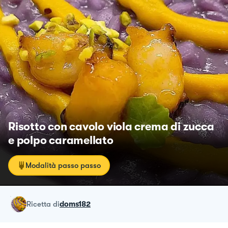
Risotto con cavolo viola crema di zucca
e polpo caramellato
Modalità passo passo
ricetta
di
doms182