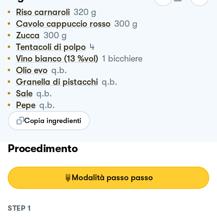
Riso carnaroli
320
g
Cavolo cappuccio rosso
300
g
Zucca
300
g
Tentacoli di polpo
4
Vino bianco (13 %vol)
1
bicchiere
Olio evo
q.b.
Granella di pistacchi
q.b.
Sale
q.b.
Pepe
q.b.
Copia ingredienti
Procedimento
Modalità passo passo
STEP
1