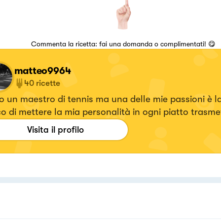
Commenta la ricetta: fai una domanda o complimentati! 😋
matteo9964
40
ricette
 un maestro di tennis ma una delle mie passioni è l
o di mettere la mia personalità in ogni piatto trasm
a la mia passione . Perché si sa, se c'è desiderio o un
Visita il profilo
ettivo, c'è amore e dedizione.