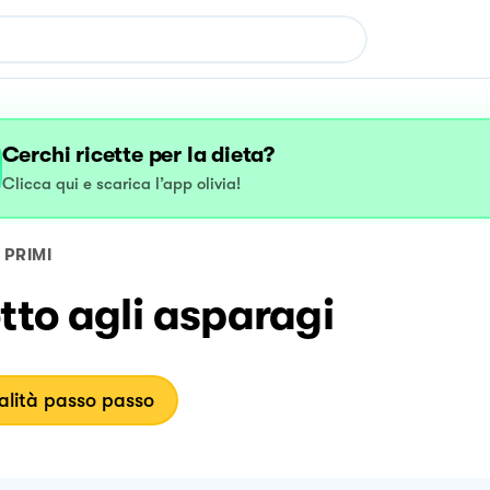
Cerchi ricette per la dieta?
Clicca qui e scarica l’app olivia!
PRIMI
tto agli asparagi
lità passo passo