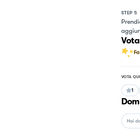
STEP
5
Prendi
aggiun
Vota
Fa
VOTA QU
1
Doma