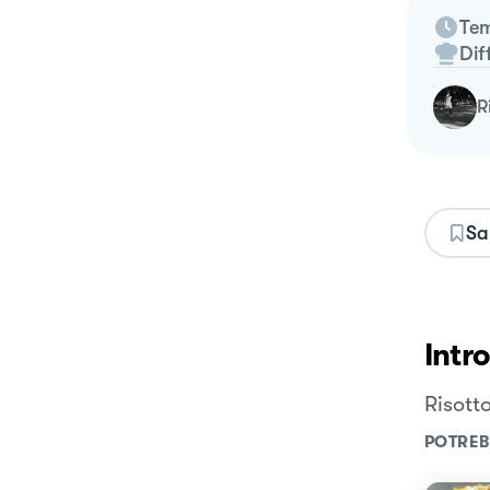
Tem
Dif
Sa
Intr
Risott
POTREB