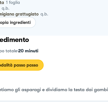
nta
1
foglia
q.b.
rmigiano grattugiato
q.b.
opia ingredienti
edimento
20 minuti
o totale
dalità passo passo
ntiamo gli asparagi e dividiamo la testa dai gambi