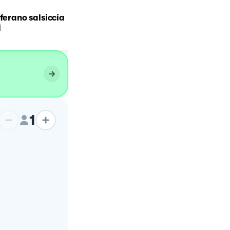
fferano salsiccia
Risotto agli asparagi
i
1