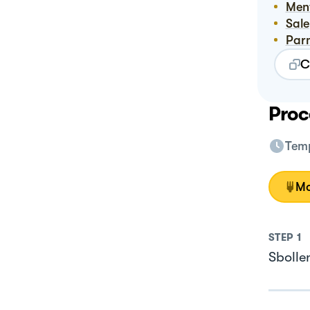
Me
Sale
Pa
C
Proc
Temp
Mo
STEP
1
Sbolle