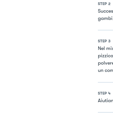
STEP
2
Succes
gambi, 
STEP
3
Nel mi
pizzic
polver
un com
STEP
4
Aiutia