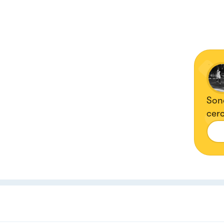
Sono
cerc
tutt
obbi