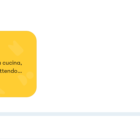
a cucina,
ettendo