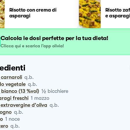
Risotto con crema di
Risotto za
asparagi
e asparag
Calcola le dosi perfette per la tua dieta!
Clicca qui e scarica l’app olivia!
edienti
o carnaroli
q.b.
do vegetale
q.b.
½
o bianco (13 %vol)
bicchiere
aragi freschi
1
mazzo
io extravergine d'oliva
q.b.
logno
q.b.
ro
1
noce
zero
q.b.