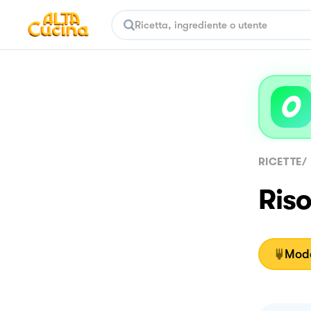
RICETTE
/
Riso
Moda