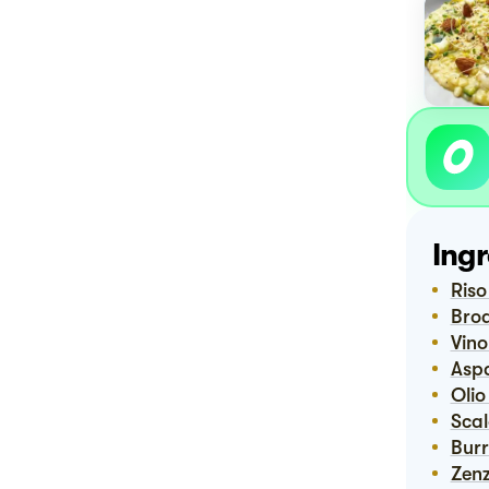
Ingr
Ris
Bro
Vin
Asp
Ol
Sca
Bur
Zen