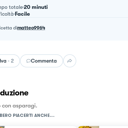
20 minuti
po totale
Facile
ficoltà
ricetta
di
matteo9964
lva
·
2
Commenta
oduzione
o con asparagi.
BERO PIACERTI ANCHE...