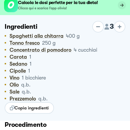
Calcola le dosi perfette per la tua dieta!
Clicca qui e scarica l’app olivia!
3
Ingredienti
Spaghetti alla chitarra
400
g
Tonno fresco
250
g
Concentrato di pomodoro
4
cucchiai
Carota
1
Sedano
1
Cipolle
1
Vino
1
bicchiere
Olio
q.b.
Sale
q.b.
Prezzemolo
q.b.
Copia ingredienti
Procedimento