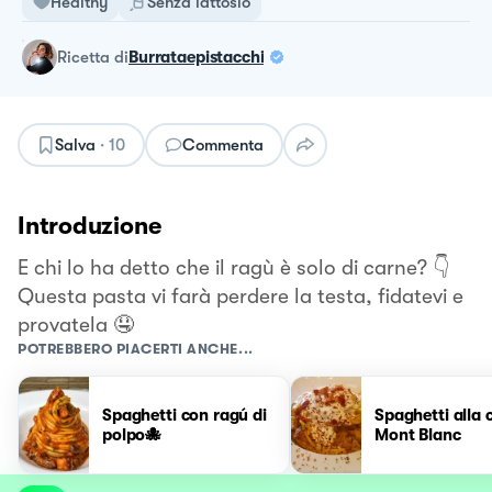
Healthy
Senza lattosio
ricetta
di
Burrataepistacchi
Salva
·
10
Commenta
Introduzione
E chi lo ha detto che il ragù è solo di carne? 👇
Questa pasta vi farà perdere la testa, fidatevi e
provatela 🤤
POTREBBERO PIACERTI ANCHE...
Spaghetti con ragú di
Spaghetti alla 
polpo🐙
Mont Blanc