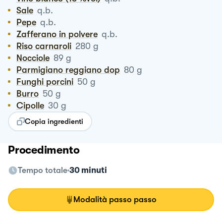
Sale
q.b.
Pepe
q.b.
Zafferano in polvere
q.b.
Riso carnaroli
280
g
Nocciole
89
g
Parmigiano reggiano dop
80
g
Funghi porcini
50
g
Burro
50
g
Cipolle
30
g
Copia ingredienti
Procedimento
Tempo totale
30 minuti
Modalità passo passo