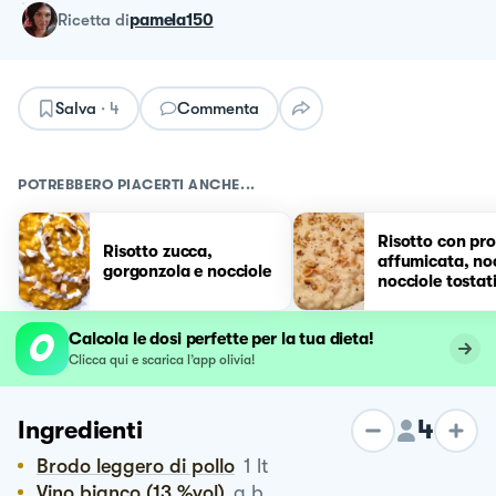
ricetta
di
pamela150
Salva
·
4
Commenta
POTREBBERO PIACERTI ANCHE...
Risotto con pr
Risotto zucca,
affumicata, noc
gorgonzola e nocciole
nocciole tostat
Calcola le dosi perfette per la tua dieta!
Clicca qui e scarica l’app olivia!
4
Ingredienti
Brodo leggero di pollo
1
lt
Vino bianco (13 %vol)
q.b.