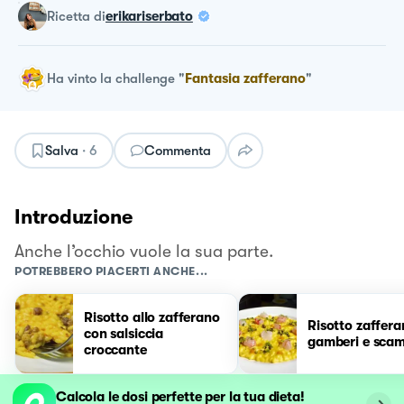
ricetta
di
erikariserbato
Ha vinto la challenge
"
Fantasia zafferano
"
Salva
·
6
Commenta
Introduzione
Anche l’occhio vuole la sua parte.
POTREBBERO PIACERTI ANCHE...
Risotto allo zafferano
Risotto zaffer
con salsiccia
gamberi e scam
croccante
Calcola le dosi perfette per la tua dieta!