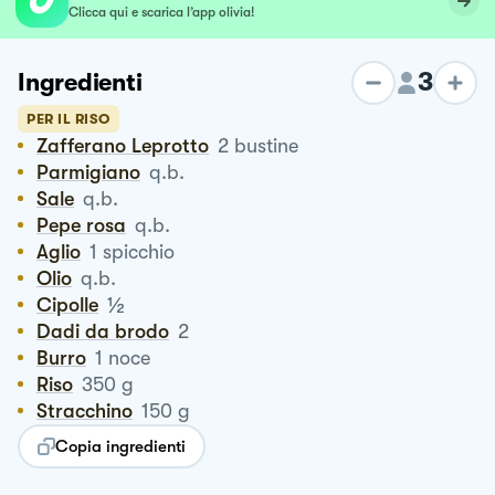
Clicca qui e scarica l’app olivia!
3
Ingredienti
PER IL RISO
Zafferano Leprotto
2
bustine
Parmigiano
q.b.
Sale
q.b.
Pepe rosa
q.b.
Aglio
1
spicchio
Olio
q.b.
½
Cipolle
Dadi da brodo
2
Burro
1
noce
Riso
350
g
Stracchino
150
g
Copia ingredienti