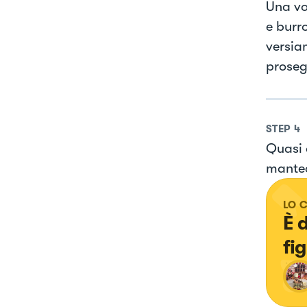
Una vol
e burr
versia
proseg
STEP
4
Quasi 
mantec
LO 
È 
fi