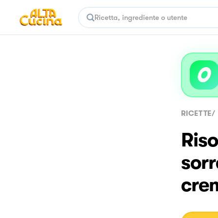
RICETTE
/
Riso
sorr
cre