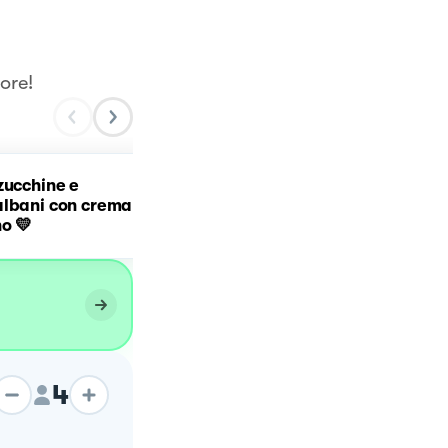
ore!
 zucchine e
Risotto allo Zafferano co
albani con crema
Salsiccia e Galbani
no 💛
Certosa
4