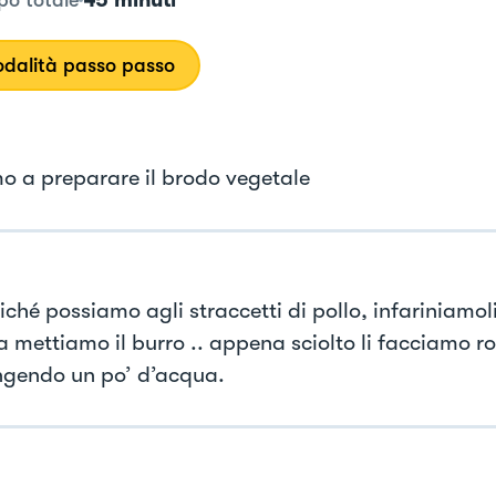
45 minuti
o totale
dalità passo passo
mo a preparare il brodo vegetale
ché possiamo agli straccetti di pollo, infariniamoli
a mettiamo il burro .. appena sciolto li facciamo r
gendo un po’ d’acqua.