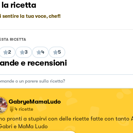
 la ricetta
i sentire la tua voce, chef!
ESTA RICETTA
2
3
4
5
nde e recensioni
GabryeMamaLudo
4
ricette
o pronti a stupirvi con delle ricette fatte con tanto
Gabri e MaMa Ludo