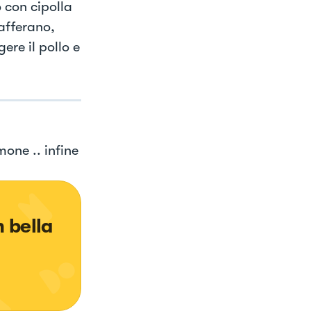
o con cipolla
afferano,
re il pollo e
one .. infine
 bella 