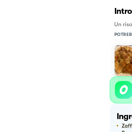
Intr
Un riso
POTREB
Ingr
Zaf