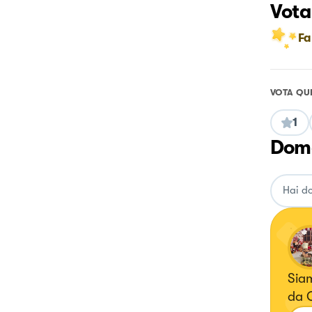
Vota
Fa
VOTA QU
1
Doma
Siam
da 