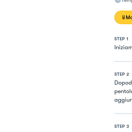
Temp
Mo
STEP
1
Inizia
STEP
2
Dopodi
pentol
aggiun
STEP
3