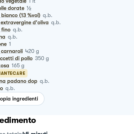
do vegetale
1
lt
½
polle dorate
o bianco (13 %vol)
q.b.
io extravergine d'oliva
q.b.
e fino
q.b.
ina
q.b.
one
1
o carnaroli
420
g
accetti di pollo
350
g
rtosa
165
g
MANTECARE
ana padano dop
q.b.
ro
q.b.
opia ingredienti
edimento