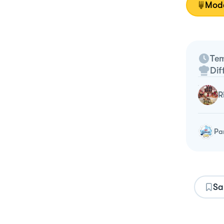
Moda
Tem
Dif
Pa
Sa