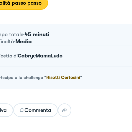
lità passo passo
45 minuti
po totale
Media
ficoltà
ricetta
di
GabryeMamaLudo
rtecipa alla challenge
"
Risotti Certosini
"
lva
Commenta