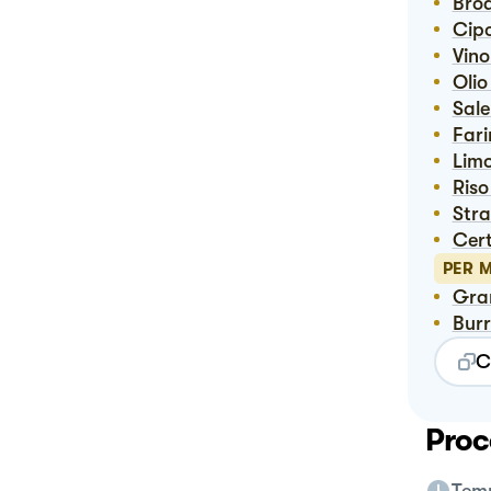
Bro
Ci
Vin
Ol
Sal
Far
Lim
Ris
Str
Ce
PER 
Gr
Bur
C
Proc