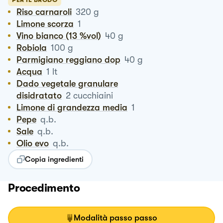
Riso carnaroli
320
g
Limone scorza
1
Vino bianco (13 %vol)
40
g
Robiola
100
g
Parmigiano reggiano dop
40
g
Acqua
1
lt
Dado vegetale granulare
disidratato
2
cucchiaini
Limone di grandezza media
1
Pepe
q.b.
Sale
q.b.
Olio evo
q.b.
Copia ingredienti
Procedimento
Modalità passo passo