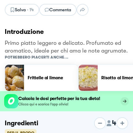
Salva
·
14
Commenta
Introduzione
Primo piatto leggero e delicato. Profumato ed
aromatico, ideale per chi ama le note agrumate.
POTREBBERO PIACERTI ANCHE...
Frittelle al limone
Risotto al limo
Calcola le dosi perfette per la tua dieta!
Clicca qui e scarica l’app olivia!
4
Ingredienti
PER IL BRODO