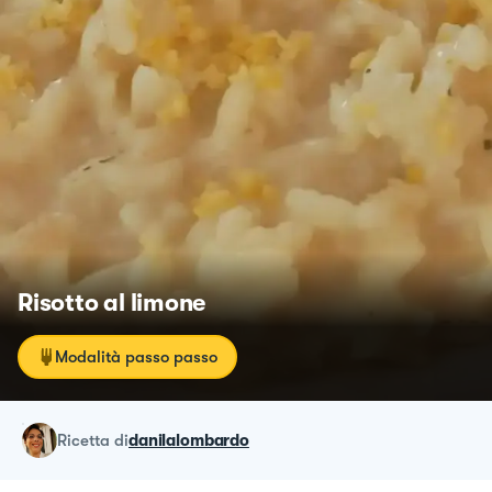
Risotto al limone
Modalità passo passo
ricetta
di
danilalombardo