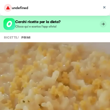
undefined
Cerchi ricette per la dieta?
Clicca qui e scarica l’app olivia!
RICETTE
/
PRIMI