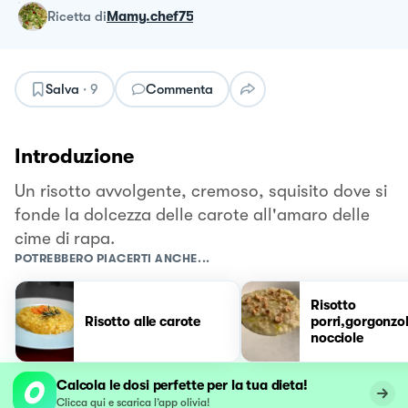
ricetta
di
Mamy.chef75
Salva
·
9
Commenta
Introduzione
Un risotto avvolgente, cremoso, squisito dove si
fonde la dolcezza delle carote all'amaro delle
cime di rapa.
POTREBBERO PIACERTI ANCHE...
Risotto
Risotto alle carote
porri,gorgonzol
nocciole
Calcola le dosi perfette per la tua dieta!
Clicca qui e scarica l’app olivia!