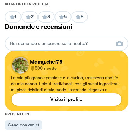
VOTA QUESTA RICETTA
1
2
3
4
5
Domande e recensioni
Mamy.chef75
500
ricette
La mia più grande passione è la cucina, trasmessa anni fa
da mia nonna. I piatti tradizionali, con gli stessi ingredienti,
mi piace rivisitarli a mio modo, inserendo eleganza e
specialmente colori. Ogni volta che creo un piatto mi
Visita il profilo
emoziono e vorrei tanto emozionare anche voi.
PRESENTE IN
Cena con amici