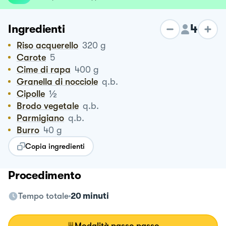
4
Ingredienti
Riso acquerello
320
g
Carote
5
Cime di rapa
400
g
Granella di nocciole
q.b.
½
Cipolle
Brodo vegetale
q.b.
Parmigiano
q.b.
Burro
40
g
Copia ingredienti
Procedimento
Tempo totale
20 minuti
Modalità passo passo