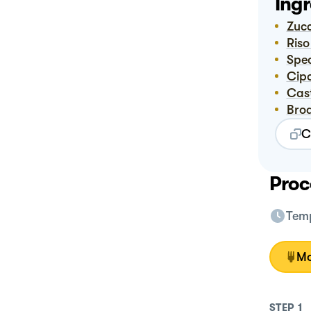
Ingr
Zuc
Ris
Spe
Cip
Ca
Bro
C
Proc
Temp
Mo
STEP
1