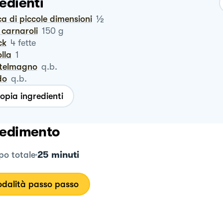
edienti
½
ca di piccole dimensioni
o carnaroli
150
g
ck
4
fette
olla
1
stelmagno
q.b.
do
q.b.
opia ingredienti
edimento
25 minuti
o totale
dalità passo passo