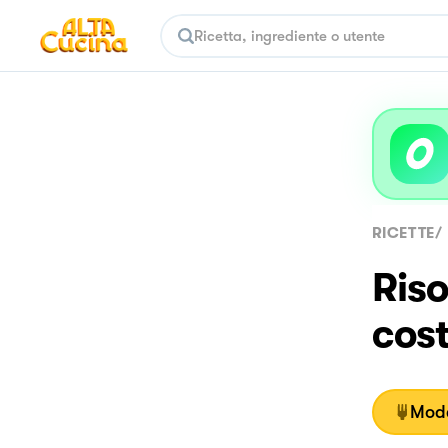
RICETTE
/
Riso
cost
Moda