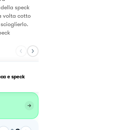
della speck
a volta cotto
scioglierlo.
peck
cca e speck
Risotto zucca e speck