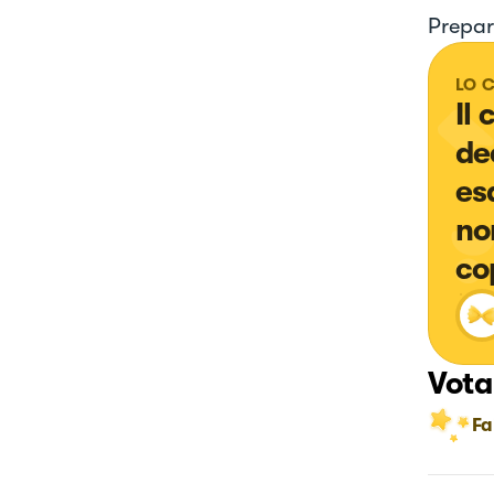
Prepar
LO 
Il
de
es
no
co
Vota
Fa