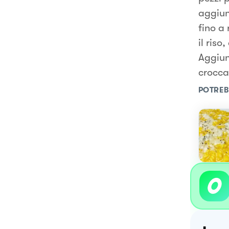
aggiun
fino a 
il riso
Aggiun
crocca
POTREB