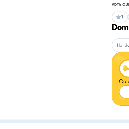
VOTA QU
1
Doma
Cuc