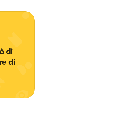
 
 di 
e di 