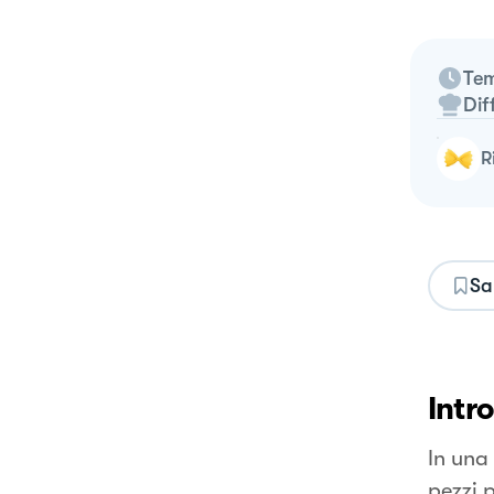
Tem
Dif
Sa
Intr
In una
pezzi p