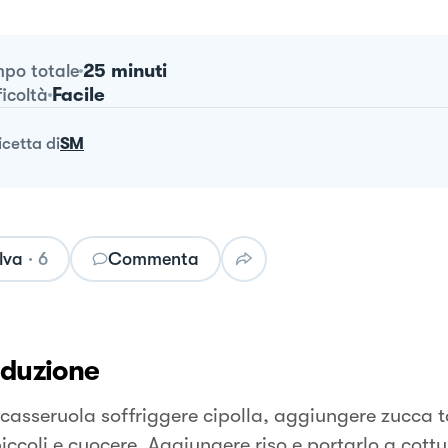
25 minuti
po totale
Facile
ficoltà
ricetta
di
SM
lva
·
6
Commenta
oduzione
 casseruola soffriggere cipolla, aggiungere zucca t
iccoli e cuocere. Aggiungere riso e portarlo a cott