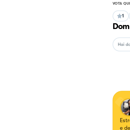
VOTA QU
1
Doma
Est
e de