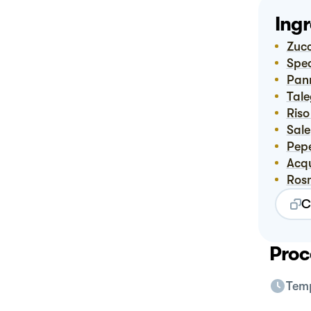
Ingr
Zu
Spe
Pan
Tal
Ris
Sale
Pep
Ac
Ro
C
Proc
Temp