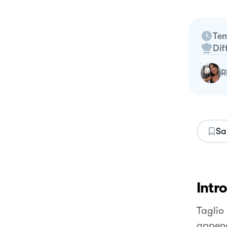
Tem
Dif
Sa
Intr
Taglio
appena