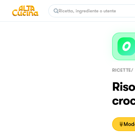
RICETTE
/
Riso
croc
Moda