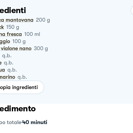
edienti
cca mantovana
200
g
ck
150
g
na fresca
100
ml
eggio
100
g
o vialone nano
300
g
q.b.
e
q.b.
qua
q.b.
smarino
q.b.
opia ingredienti
edimento
40 minuti
o totale