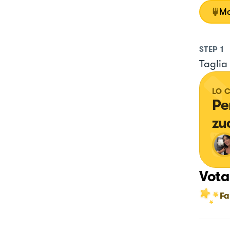
Mo
STEP
1
Taglia
LO 
Pe
zu
Vota
Fa