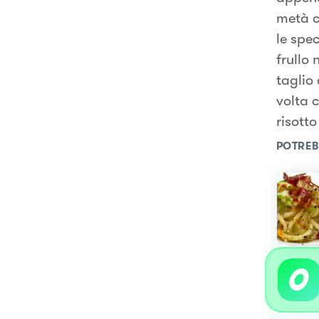
metà c
le spe
frullo
taglio 
volta c
risotto
POTREB