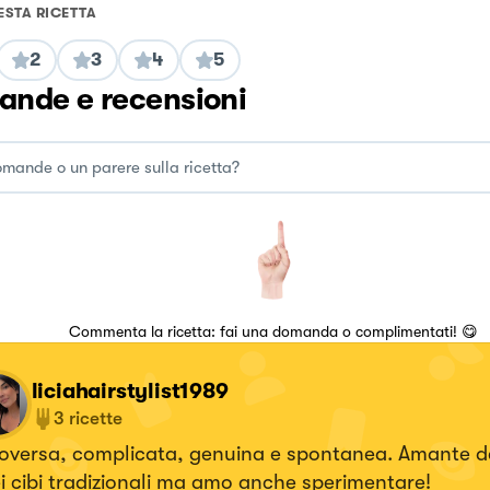
ESTA RICETTA
2
3
4
5
nde e recensioni
Commenta la ricetta: fai una domanda o complimentati! 😋
liciahairstylist1989
3
ricette
roversa, complicata, genuina e spontanea. Amante d
i cibi tradizionali ma amo anche sperimentare!