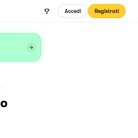
Accedi
Registrati
k
io