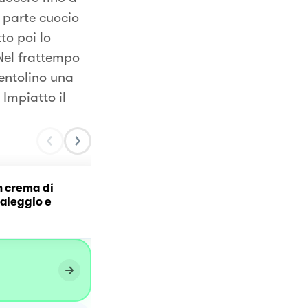
 parte cuocio
to poi lo
 Nel frattempo
pentolino una
 Impiatto il
n crema di
Risotto alla zucca con
taleggio e
speck croccante