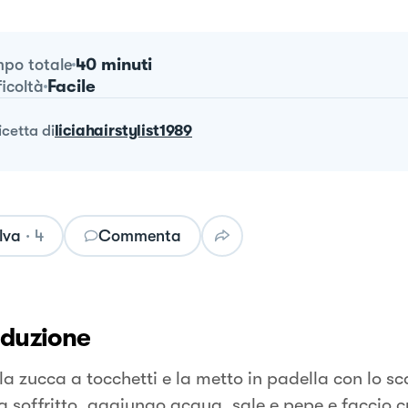
40 minuti
po totale
Facile
ficoltà
ricetta
di
liciahairstylist1989
lva
·
4
Commenta
oduzione
 la zucca a tocchetti e la metto in padella con lo s
 soffritto, aggiungo acqua, sale e pepe e faccio c