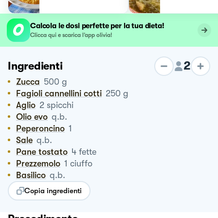
Calcola le dosi perfette per la tua dieta!
Clicca qui e scarica l’app olivia!
2
Ingredienti
Zucca
500
g
Fagioli cannellini cotti
250
g
Aglio
2
spicchi
Olio evo
q.b.
Peperoncino
1
Sale
q.b.
Pane tostato
4
fette
Prezzemolo
1
ciuffo
Basilico
q.b.
Copia ingredienti