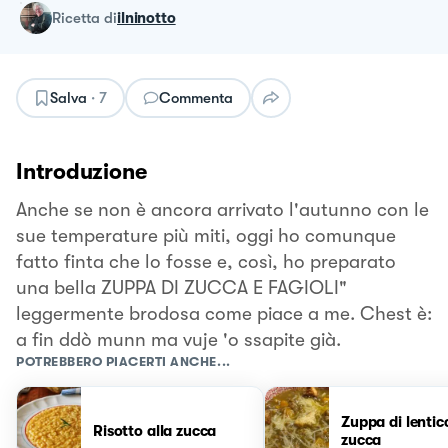
ricetta
di
ilninotto
Salva
·
7
Commenta
Introduzione
Anche se non è ancora arrivato l'autunno con le
sue temperature più miti, oggi ho comunque
fatto finta che lo fosse e, così, ho preparato
una bella ZUPPA DI ZUCCA E FAGIOLI"
leggermente brodosa come piace a me. Chest è:
a fin ddò munn ma vuje 'o ssapite già.
POTREBBERO PIACERTI ANCHE...
Zuppa di lentic
Risotto alla zucca
zucca