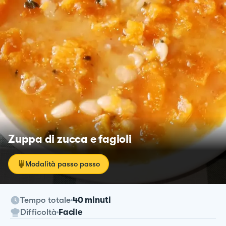
Zuppa di zucca e fagioli
Modalità passo passo
Tempo totale
40 minuti
Difficoltà
Facile