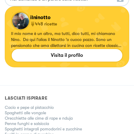
ilninotto
448
ricette
Il mio nome è un altro, ma tutti, dico tutti, mi chiamano
Nino. Da qui l'alias il Ninotto 'o cuoco pazzo. Sono un
pensionato che ama dilettarsi in cucina con ricette classiche
e quasi sempre della tradizione campana, ma che ama
Visita il profilo
soprattutto mangiare cose buone. Ho tre vizietti culinari:
amo contaminare e trasformare ricette classiche e farle a
modo mio; tra dolce e salato prediligo sempre il salato e tra
primi e secondi piatti amo i primi e in particolare la pasta.
Chest è ...
LASCIATI ISPIRARE
Cacio e pepe al pistacchio
Spaghetti alle vongole
Orecchiette alle cime di rape e nduja
Penne funghi e salsiccia
Spaghetti integrali pomodorini e zucchine