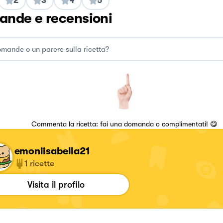
2
3
4
5
nde e recensioni
Commenta la ricetta: fai una domanda o complimentati! 😋
emoniisabella21
1
ricette
Visita il profilo