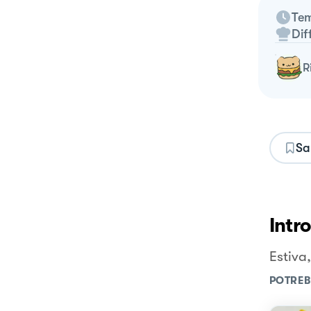
Tem
Dif
Sa
Intr
Estiva
POTREB