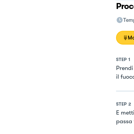
Proc
Temp
Mo
STEP
1
Prendi
il fuoc
STEP
2
E mett
passa v