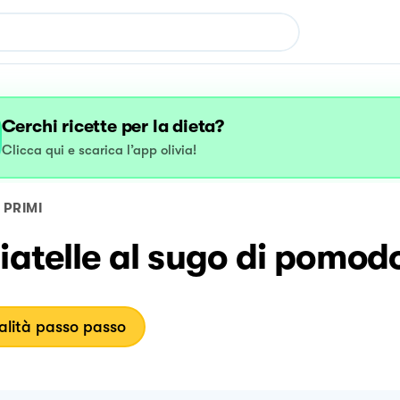
Cerchi ricette per la dieta?
Clicca qui e scarica l’app olivia!
PRIMI
iatelle al sugo di pomodo
lità passo passo