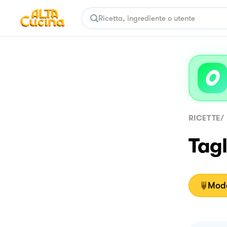
RICETTE
/
Tagl
Moda