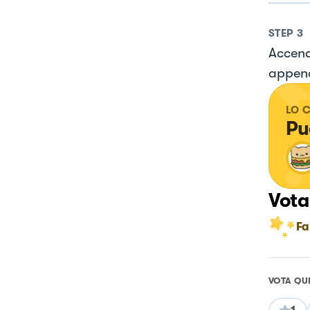
STEP
3
Accend
appena 
LO 
Pu
Vota
Fa
VOTA QU