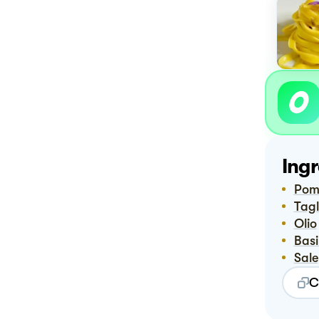
Ingr
Pom
Tag
Olio
Bas
Sale
C