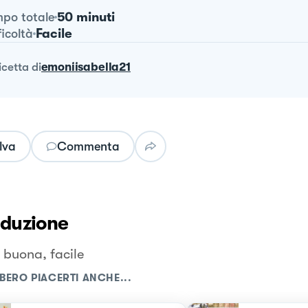
50 minuti
po totale
Facile
ficoltà
ricetta
di
emoniisabella21
lva
Commenta
oduzione
, buona, facile
BERO PIACERTI ANCHE...