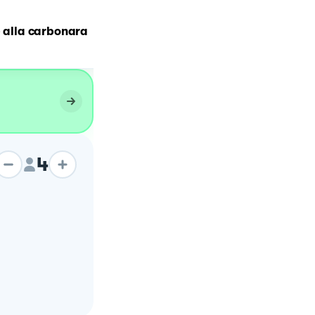
e alla carbonara
Pici al sugo di pomodorin
4