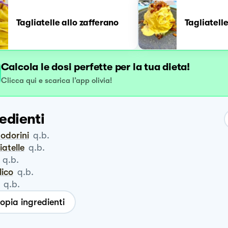
Tagliatelle allo zafferano
Tagliatell
Calcola le dosi perfette per la tua dieta!
Clicca qui e scarica l’app olivia!
edienti
odorini
q.b.
liatelle
q.b.
q.b.
ilico
q.b.
q.b.
opia ingredienti