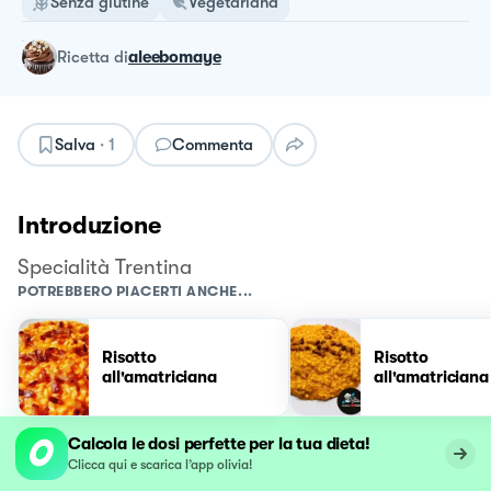
Senza glutine
Vegetariana
ricetta
di
aleebomaye
Salva
·
1
Commenta
Introduzione
Specialità Trentina
POTREBBERO PIACERTI ANCHE...
Risotto
Risotto
all'amatriciana
all'amatriciana
Calcola le dosi perfette per la tua dieta!
Clicca qui e scarica l’app olivia!