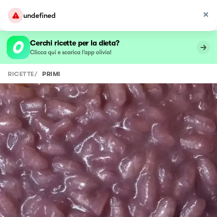
undefined
Cerchi ricette per la dieta?
Clicca qui e scarica l’app olivia!
RICETTE
/
PRIMI