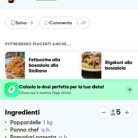
Salva
·
6
Commenta
POTREBBERO PIACERTI ANCHE...
Fettuccine alla
Rigatoni alla
boscaiola alla
boscaiola
Siciliana
Calcola le dosi perfette per la tua dieta!
Clicca qui e scarica l’app olivia!
5
Ingredienti
Pappardelle
1
kg
Panna chef
q.b.
Pomodori passata
q.b.