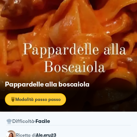
Pappardelle alla boscaiola
Modalità passo passo
Difficoltà
Facile
ricetta
di
Ale.eru23