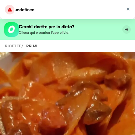
undefined
Cerchi ricette per la dieta?
Clicca qui e scarica l’app olivia!
RICETTE
/
PRIMI