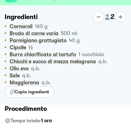
2
Ingredienti
Carnaroli
160
g
Brodo di carne varia
500
ml
Parmigiano grattugiato
40
g
½
Cipolle
Burro chiarificato al tartufo
1
cucchiaio
Chicchi e succo di mezza melagrana
q.b.
Olio evo
q.b.
Sale
q.b.
Maggiorana
q.b.
Copia ingredienti
Procedimento
Tempo totale
1 ora