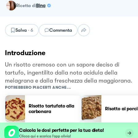
ricetta
di
Bina
Salva
·
6
Commenta
Introduzione
Un risotto cremoso con un sapore deciso di
tartufo, ingentilito dalla nota acidula della
melagrana e dalla freschezza della maggiorana.
POTREBBERO PIACERTI ANCHE...
Risotto tartufato alla
Risotto ai porci
carbonara
Calcola le dosi perfette per la tua dieta!
Clicca qui e scarica l’app olivia!