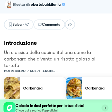
ricetta
di
robertobabbilonia
Salva
·
47
Commenta
Introduzione
Un classico della cucina italiana come la
carbonara che diventa un risotto goloso al
tartufo
POTREBBERO PIACERTI ANCHE...
Carbonara
Carbonara
Calcola le dosi perfette per la tua dieta!
Clicca qui e scarica l’app olivia!