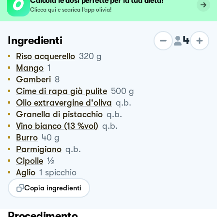
Calcola le dosi perfette per la tua dieta!
Clicca qui e scarica l’app olivia!
4
Ingredienti
Riso acquerello
320
g
Mango
1
Gamberi
8
Cime di rapa già pulite
500
g
Olio extravergine d'oliva
q.b.
Granella di pistacchio
q.b.
Vino bianco (13 %vol)
q.b.
Burro
40
g
Parmigiano
q.b.
½
Cipolle
Aglio
1
spicchio
Copia ingredienti
Procedimento