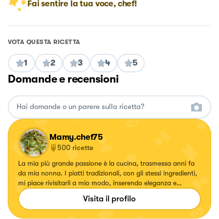
Fai sentire la tua voce, chef!
VOTA QUESTA RICETTA
1
2
3
4
5
Domande e recensioni
Mamy.chef75
500
ricette
La mia più grande passione è la cucina, trasmessa anni fa
da mia nonna. I piatti tradizionali, con gli stessi ingredienti,
mi piace rivisitarli a mio modo, inserendo eleganza e
specialmente colori. Ogni volta che creo un piatto mi
Visita il profilo
emoziono e vorrei tanto emozionare anche voi.