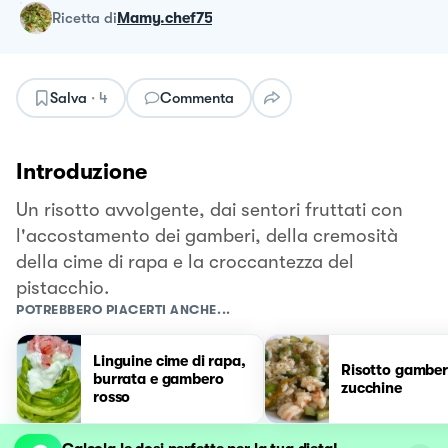
ricetta
di
Mamy.chef75
Salva
·
4
Commenta
Introduzione
Un risotto avvolgente, dai sentori fruttati con
l'accostamento dei gamberi, della cremosità
della cime di rapa e la croccantezza del
pistacchio.
POTREBBERO PIACERTI ANCHE...
Linguine cime di rapa,
Risotto gamber
burrata e gambero
zucchine
rosso