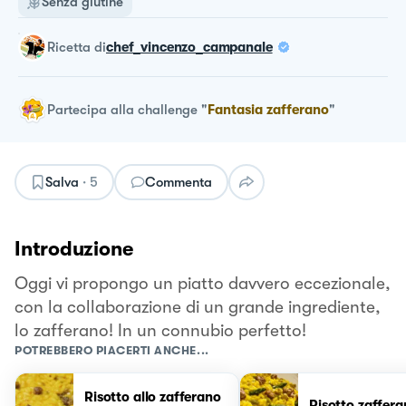
Senza glutine
ricetta
di
chef_vincenzo_campanale
Partecipa alla challenge
"
Fantasia zafferano
"
Salva
·
5
Commenta
Introduzione
Oggi vi propongo un piatto davvero eccezionale,
con la collaborazione di un grande ingrediente,
lo zafferano! In un connubio perfetto!
POTREBBERO PIACERTI ANCHE...
Risotto allo zafferano
Risotto zaffer