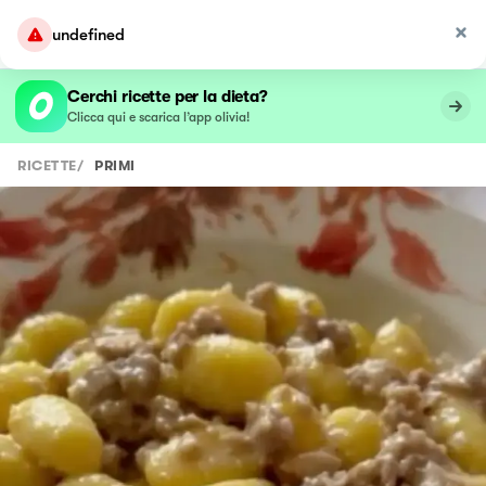
undefined
Cerchi ricette per la dieta?
Clicca qui e scarica l’app olivia!
RICETTE
/
PRIMI