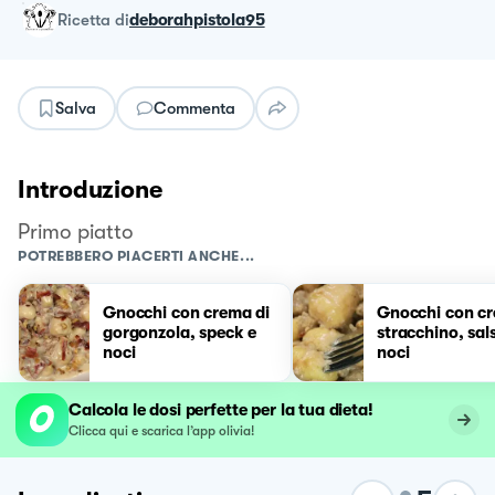
ricetta
di
deborahpistola95
Salva
Commenta
Introduzione
Primo piatto
POTREBBERO PIACERTI ANCHE...
Gnocchi con crema di
Gnocchi con cr
gorgonzola, speck e
stracchino, sals
noci
noci
Calcola le dosi perfette per la tua dieta!
Clicca qui e scarica l’app olivia!