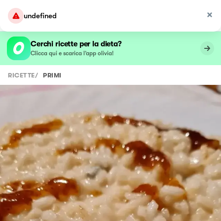
undefined
Cerchi ricette per la dieta?
Clicca qui e scarica l’app olivia!
RICETTE
/
PRIMI