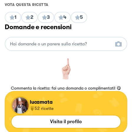
VOTA QUESTA RICETTA
1
2
3
4
5
Domande e recensioni
Commenta la ricetta: fai una domanda o complimentati! 😋
lucamata
52
ricette
Visita il profilo