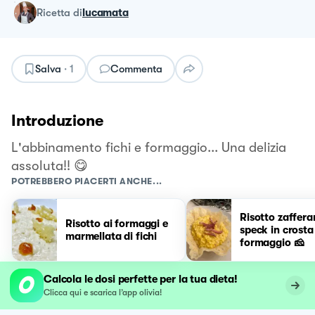
ricetta
di
lucamata
Salva
·
1
Commenta
Introduzione
L'abbinamento fichi e formaggio... Una delizia
assoluta!! 😋
POTREBBERO PIACERTI ANCHE...
Risotto zaffera
Risotto ai formaggi e
speck in crosta
marmellata di fichi
formaggio 🧀
Calcola le dosi perfette per la tua dieta!
Clicca qui e scarica l’app olivia!