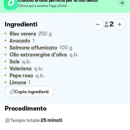
Calcola le dosi perfette per la tua dieta!
Clicca qui e scarica l’app olivia!
2
Ingredienti
Riso venere
250
g
Avocado
1
Salmone affumicato
100
g
Olio extravergine d'oliva
q.b.
Sale
q.b.
Valeriana
q.b.
Pepe rosa
q.b.
Limone
1
Copia ingredienti
Procedimento
Tempo totale
25 minuti