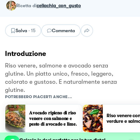
ricetta
di
celiachia_con_gusto
Salva
·
15
Commenta
Introduzione
Riso venere, salmone e avocado senza
glutine. Un piatto unico, fresco, leggero,
colorato e gustoso. E naturalmente senza
glutine.
POTREBBERO PIACERTI ANCHE...
𝐀𝐯𝐨𝐜𝐚𝐝𝐨 𝐫𝐢𝐩𝐢𝐞𝐧𝐨 𝐝𝐢 𝐫𝐢𝐬𝐨
Riso venere co
𝐯𝐞𝐧𝐞𝐫𝐞 𝐜𝐨𝐧 𝐬𝐚𝐥𝐦𝐨𝐧𝐞 𝐞
verdure e salm
𝐩𝐞𝐬𝐭𝐨 𝐝𝐢 𝐚𝐯𝐨𝐜𝐚𝐝𝐨 𝐞 𝐥𝐢𝐦𝐞.