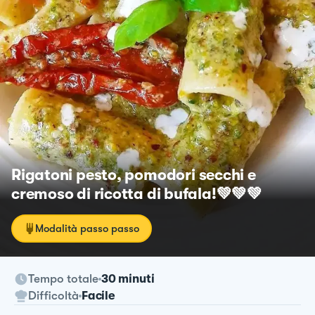
Rigatoni pesto, pomodori secchi e
cremoso di ricotta di bufala!💚💚💚
Modalità passo passo
Tempo totale
30 minuti
Difficoltà
Facile