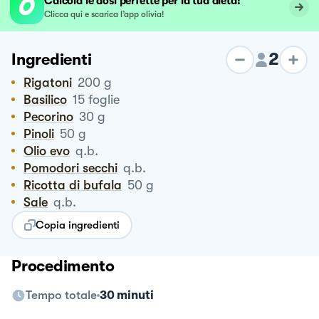
Calcola le dosi perfette per la tua dieta!
Clicca qui e scarica l’app olivia!
2
Ingredienti
Rigatoni
200
g
Basilico
15
foglie
Pecorino
30
g
Pinoli
50
g
Olio evo
q.b.
Pomodori secchi
q.b.
Ricotta di bufala
50
g
Sale
q.b.
Copia ingredienti
Procedimento
Tempo totale
30 minuti