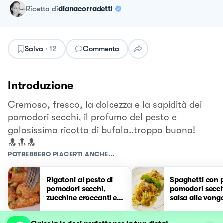
ricetta
di
dianacorradetti
Salva
·
12
Commenta
Introduzione
Cremoso, fresco, la dolcezza e la sapidità dei
pomodori secchi, il profumo del pesto e
golosissima ricotta di bufala..troppo buona!
🔝🔝🔝
POTREBBERO PIACERTI ANCHE...
Rigatoni al pesto di
Spaghetti con p
pomodori secchi,
pomodori secch
zucchine croccanti e
salsa alle vong
noci