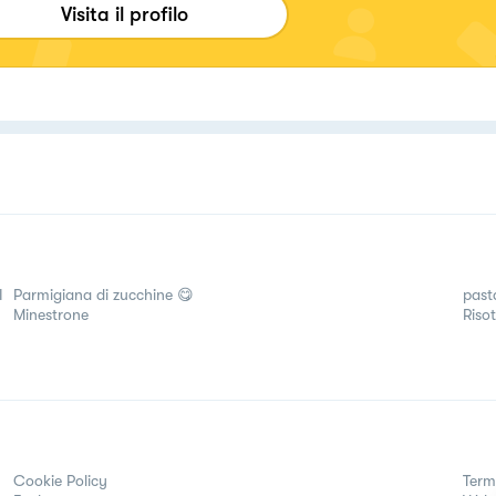
issimi è semplicissimo
Visita il profilo
I
Parmigiana di zucchine 😋
past
Minestrone
Risot
Cookie Policy
Term