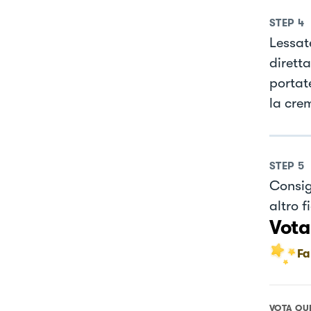
STEP
4
Lessat
dirett
portat
la cre
STEP
5
Consig
altro f
Vota
Fa
VOTA QU