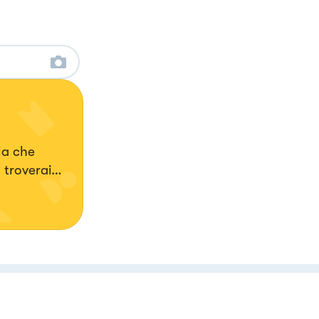
la che
 troverai