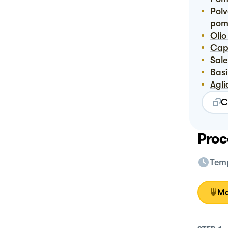
Polvere di pomodori datterini (li ho essiccati io ma la polvere di
pomo
Oli
Ca
Sal
Bas
Agli
C
Proc
Temp
Mo