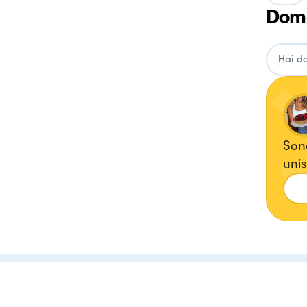
Doma
Sono
unis
tutt