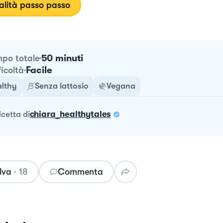
lità passo passo
50 minuti
po totale
Facile
ficoltà
lthy
Senza lattosio
Vegana
ricetta
di
chiara_healthytales
lva
·
18
Commenta