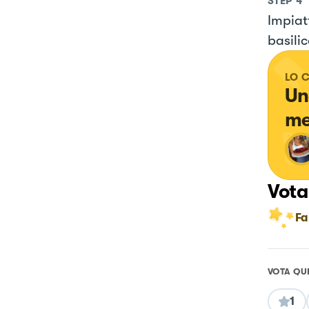
STEP
4
Impiat
basilic
LO 
Un
me
Vota
Fa
VOTA QU
1