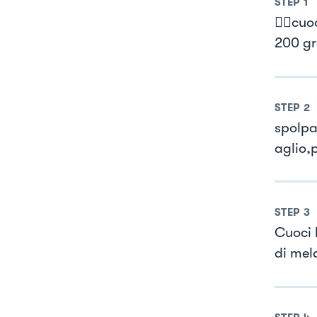
STEP
1
👉🏻cuo
200 gr
STEP
2
spolpa
aglio,
STEP
3
Cuoci 
di mel