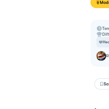
Moda
Tem
Dif
Hea
Sa