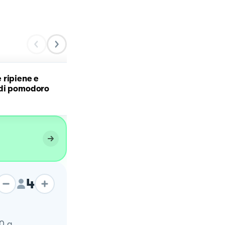
 ripiene e
Rigatoni pesto, pomodor
di pomodoro
secchi e cremoso di ricot
di bufala!💚💚💚
4
0
g