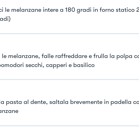
ci le melanzane intere a 180 gradi in forno statico 
adi)
 le melanzane, falle raffreddare e frulla la polpa c
pomodori secchi, capperi e basilico
la pasta al dente, saltala brevemente in padella c
anzane