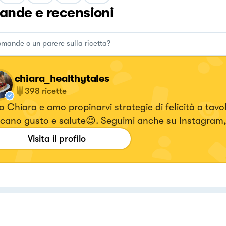
nde e recensioni
chiara_healthytales
398
ricette
 Chiara e amo propinarvi strategie di felicità a tavo
cano gusto e salute😉. Seguimi anche su Instagram,
i i video delle ricette 🥰! 👉🏻ig : chiara_healthytales
Visita il profilo