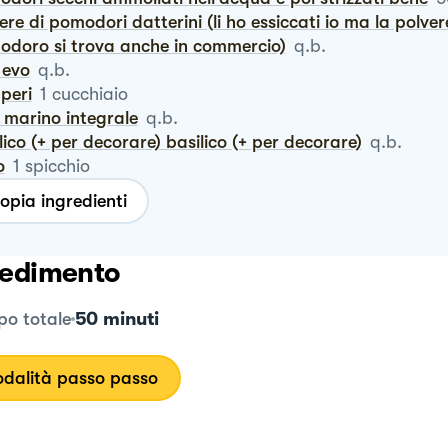
doro si trova anche in commercio)
q.b.
o evo
q.b.
pperi
1
cucchiaio
e marino integrale
q.b.
ilico (+ per decorare) basilico (+ per decorare)
q.b.
o
1
spicchio
opia ingredienti
edimento
50 minuti
o totale
dalità passo passo