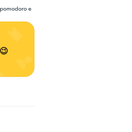
di pomodoro e
😉