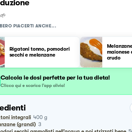
oduzione
🌱
BERO PIACERTI ANCHE...
Melanzane
Rigatoni tonno, pomodori
maionese 
secchi e melanzane
crudo
Calcola le dosi perfette per la tua dieta!
Clicca qui e scarica l’app olivia!
edienti
atoni integrali
400
g
lanzane (grandi)
3
odori secchi ammollati nell’acqua e poi strizzati bene
5