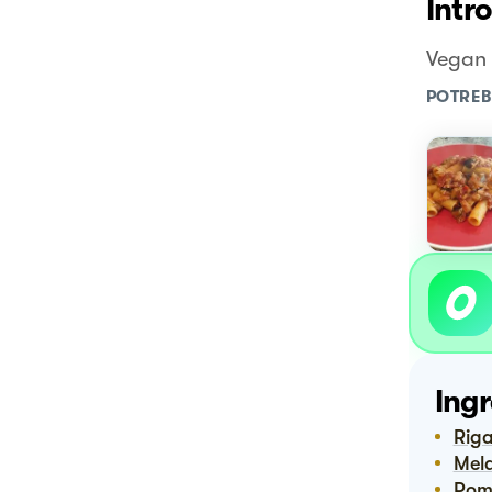
Intr
Vegan 
POTREB
Ingr
Rig
Me
Pom