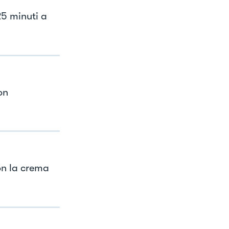
25 minuti a
on
on la crema