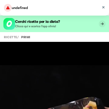
undefined
Cerchi ricette per la dieta?
Clicca qui e scarica l’app olivia!
RICETTE
/
PRIMI