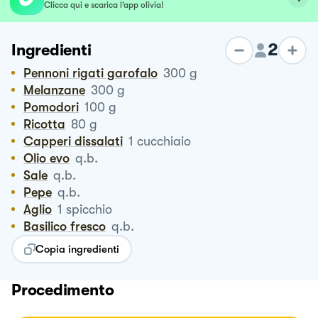
Clicca qui e scarica l’app olivia!
2
Ingredienti
Pennoni rigati garofalo
300
g
Melanzane
300
g
Pomodori
100
g
Ricotta
80
g
Capperi dissalati
1
cucchiaio
Olio evo
q.b.
Sale
q.b.
Pepe
q.b.
Aglio
1
spicchio
Basilico fresco
q.b.
Copia ingredienti
Procedimento