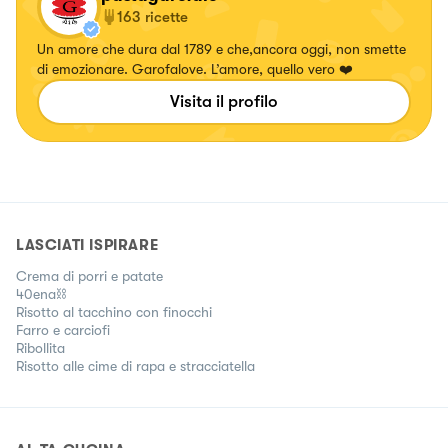
163
ricette
Un amore che dura dal 1789 e che,ancora oggi, non smette
di emozionare. Garofalove. L’amore, quello vero ❤️
Visita il profilo
LASCIATI ISPIRARE
Crema di porri e patate
40ena⛓️
Risotto al tacchino con finocchi
Farro e carciofi
Ribollita
Risotto alle cime di rapa e stracciatella