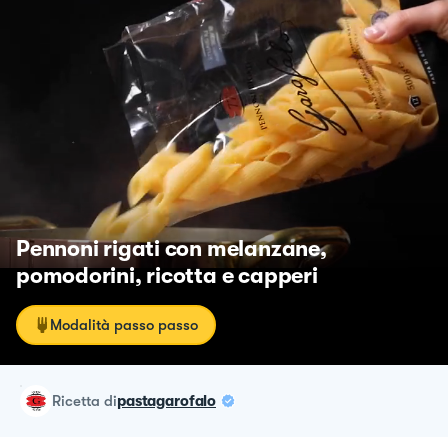
Pennoni rigati con melanzane,
pomodorini, ricotta e capperi
Modalità passo passo
ricetta
di
pastagarofalo