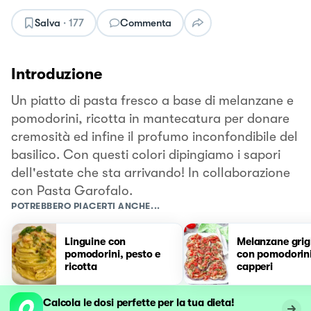
Salva
·
177
Commenta
Introduzione
Un piatto di pasta fresco a base di melanzane e
pomodorini, ricotta in mantecatura per donare
cremosità ed infine il profumo inconfondibile del
basilico. Con questi colori dipingiamo i sapori
dell'estate che sta arrivando! In collaborazione
con Pasta Garofalo.
POTREBBERO PIACERTI ANCHE...
Linguine con
Melanzane grig
pomodorini, pesto e
con pomodorini
ricotta
capperi
Calcola le dosi perfette per la tua dieta!