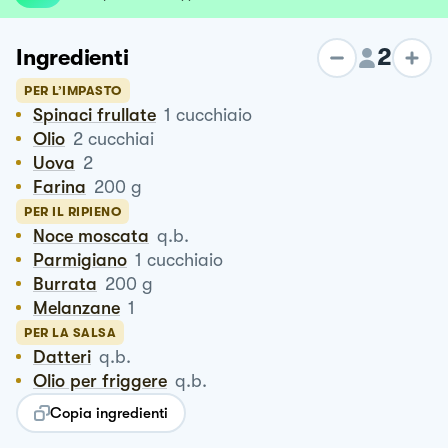
2
Ingredienti
PER L’IMPASTO
Spinaci frullate
1
cucchiaio
Olio
2
cucchiai
Uova
2
Farina
200
g
PER IL RIPIENO
Noce moscata
q.b.
Parmigiano
1
cucchiaio
Burrata
200
g
Melanzane
1
PER LA SALSA
Datteri
q.b.
Olio per friggere
q.b.
Copia ingredienti