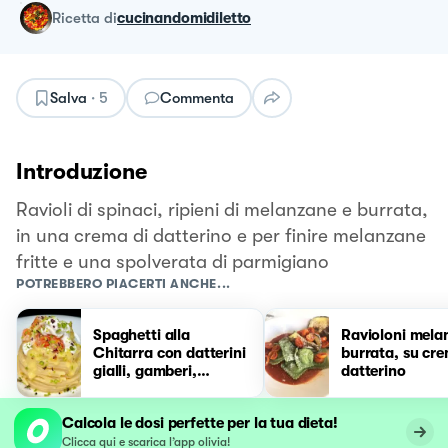
ricetta
di
cucinandomidiletto
Salva
·
5
Commenta
Introduzione
Ravioli di spinaci, ripieni di melanzane e burrata,
in una crema di datterino e per finire melanzane
fritte e una spolverata di parmigiano
POTREBBERO PIACERTI ANCHE...
Spaghetti alla
Ravioloni mela
Chitarra con datterini
burrata, su cre
gialli, gamberi,
datterino
burrata e pistacchi
Calcola le dosi perfette per la tua dieta!
Clicca qui e scarica l’app olivia!