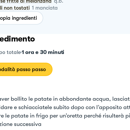
rse fritte di melanzana
q.b.
oli non tostati
1
manciata
opia ingredienti
edimento
1 ora e 30 minuti
o totale
dalità passo passo
ver bollito le patate in abbondante acqua, lasciat
ddare e schiacciatele subito dopo con l’apposito at
e le patate in frigo per un’oretta perché risulterà p
zione successiva