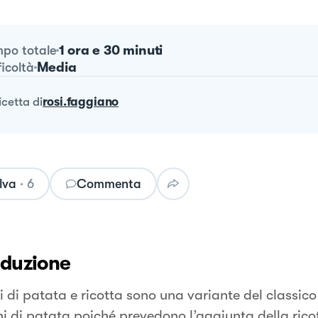
1 ora e 30 minuti
po totale
Media
ficoltà
ricetta
di
rosi.faggiano
lva
·
6
Commenta
oduzione
li di patata e ricotta sono una variante del classico
i di patata poiché prevedono l’aggiunta della rico