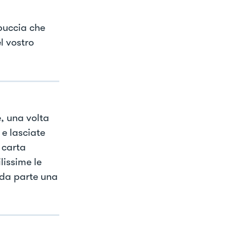
 buccia che
l vostro
e, una volta
e lasciate
 carta
lissime le
 da parte una