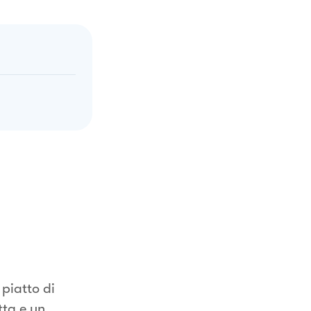
 piatto di
tta e un