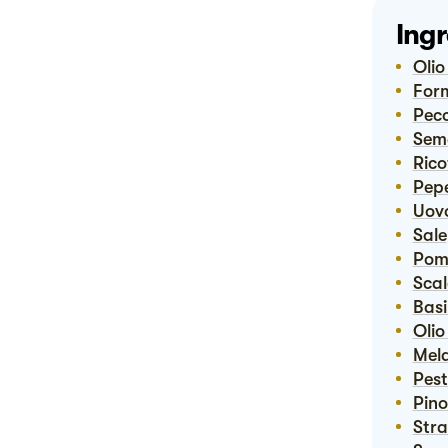
Ingr
Oli
Fo
Pec
Sem
Ric
Pep
Uov
Sale
Po
Sca
Bas
Oli
Me
Pes
Pino
Str