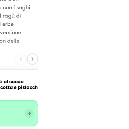
o con i sughi
l ragù di
 erbe
versione
on delle
tti al cacao
Melanzana ripiena
ricotta e pistacchi