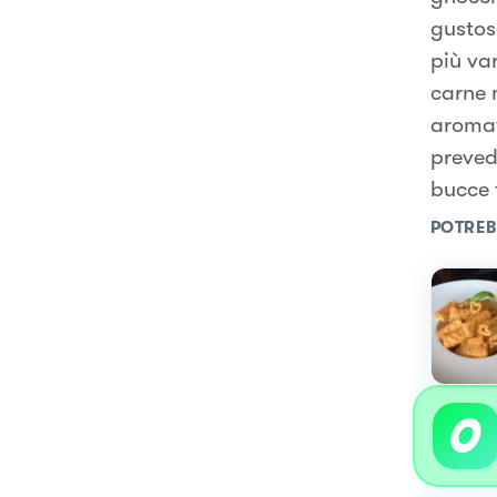
gustoso
più var
carne 
aromat
prevede
bucce 
POTREB