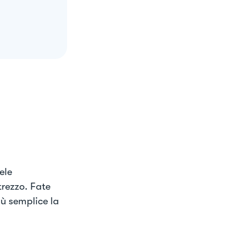
ele
trezzo. Fate
iù semplice la