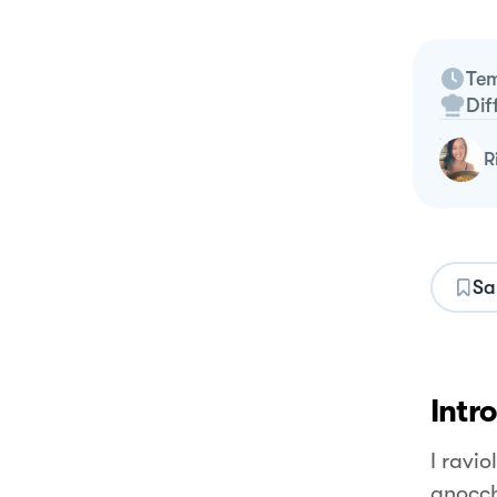
Tem
Dif
Sa
Intr
I ravio
gnocch