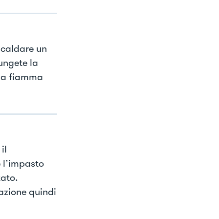
scaldare un
ungete la
e a fiamma
il
e l’impasto
ato.
azione quindi