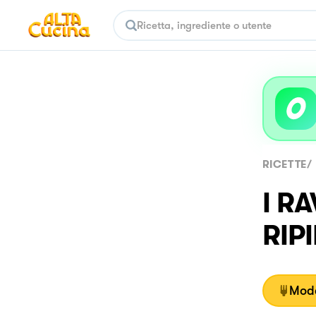
RICETTE
/
I R
RIP
Moda