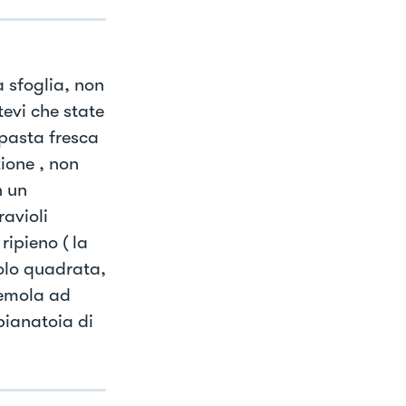
sfoglia, non
tevi che state
pasta fresca
ione , non
n un
avioli
ripieno ( la
olo quadrata,
semola ad
pianatoia di