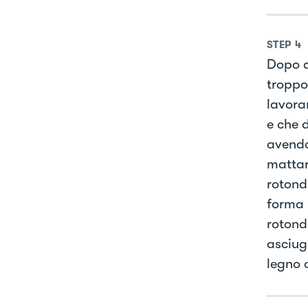
STEP
4
Dopo a
troppo 
lavora
e che 
avendo
mattar
rotondi
forma 
rotond
asciug
legno 