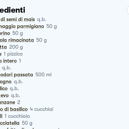
edienti
o di semi di mais
q.b.
rmaggio parmigiano
50
g
orino
50
g
ola rimacinata
50
g
otta
200
g
e
1
pizzico
o intero
1
q.b.
modori passata
500
ml
logno
q.b.
ilico
q.b.
o evo
q.b.
lanzane
2
to di basilico
4
cucchiai
li
1
cucchiaio
acciatella
50
g