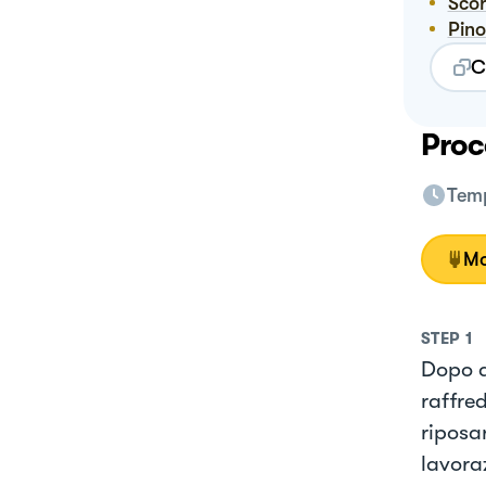
Sco
Pin
C
Proc
Temp
Mo
STEP
1
Dopo a
raffre
riposar
lavora