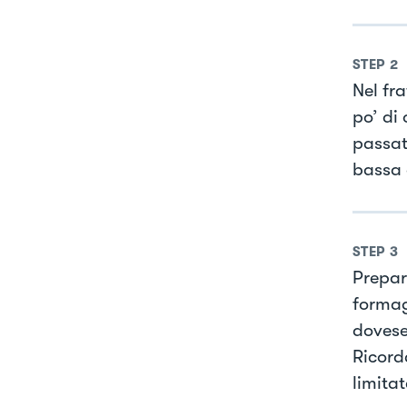
STEP
2
Nel fr
po’ di 
passat
bassa 
STEP
3
Prepar
formagg
dovese
Ricord
limita