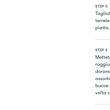
STEP
5
Taglia
terrete
piatto.
STEP
6
Mettete
raggiu
dorare
assorbe
bucce 
volta c