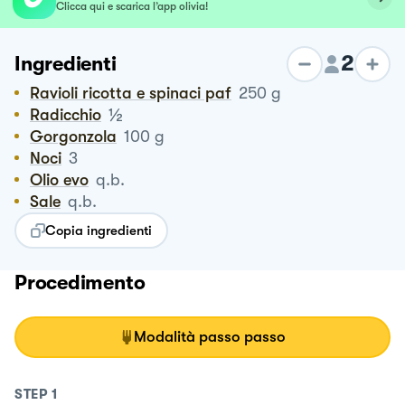
Clicca qui e scarica l’app olivia!
2
Ingredienti
Ravioli ricotta e spinaci paf
250
g
½
Radicchio
Gorgonzola
100
g
Noci
3
Olio evo
q.b.
Sale
q.b.
Copia ingredienti
Procedimento
Modalità passo passo
STEP
1