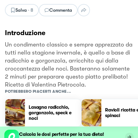
Salva
·
8
Commenta
Introduzione
Un condimento classico e sempre apprezzato da
tutti nella stagione invernale, è quello a base di
radicchio e gorgonzola, arricchito qui dalla
croccantezza delle noci. Basteranno solamente
2 minuti per preparare questo piatto prelibato!
Ricetta di Valentina Pietrocola.
POTREBBERO PIACERTI ANCHE...
Lasagna radicchio,
Ravioli ricotta 
gorgonzola, speck e
spinaci
noci
Calcola le dosi perfette per la tua dieta!