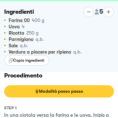
5
Ingredienti
Farina 00
400
g
Uova
4
Ricotta
250
g
Parmigiano
q.b.
Sale
q.b.
Verdura a piacere per ripieno
q.b.
Copia ingredienti
Procedimento
Modalità passo passo
STEP
1
In una ciotola versa la farina e le uova. Inizia a