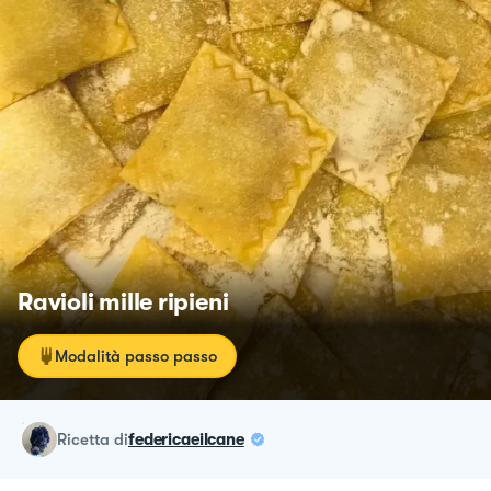
Ravioli mille ripieni
Modalità passo passo
ricetta
di
federicaeilcane