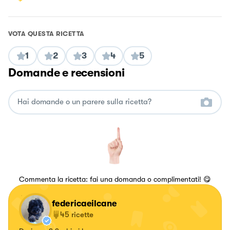
VOTA QUESTA RICETTA
1
2
3
4
5
Domande e recensioni
Commenta la ricetta: fai una domanda o complimentati! 😋
federicaeilcane
45
ricette