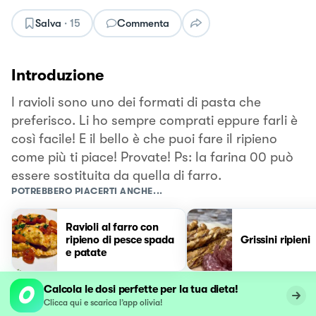
Salva
·
15
Commenta
Introduzione
I ravioli sono uno dei formati di pasta che
preferisco. Li ho sempre comprati eppure farli è
così facile! E il bello è che puoi fare il ripieno
come più ti piace! Provate! Ps: la farina 00 può
essere sostituita da quella di farro.
POTREBBERO PIACERTI ANCHE...
Ravioli al farro con
ripieno di pesce spada
Grissini ripieni
e patate
Calcola le dosi perfette per la tua dieta!
Clicca qui e scarica l’app olivia!