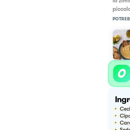
lo zim
piccol
POTREB
Ingr
Cec
Cip
Ca
Sed