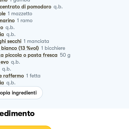
ncentrato di pomodoro
q.b.
tole
1
mazzetto
smarino
1
ramo
ro
q.b.
via
q.b.
ghi secchi
1
manciata
o bianco (13 %vol)
1
bicchiere
ta piccola o pasta fresca
50
g
o evo
q.b.
q.b.
ne raffermo
1
fetta
via
q.b.
opia ingredienti
edimento