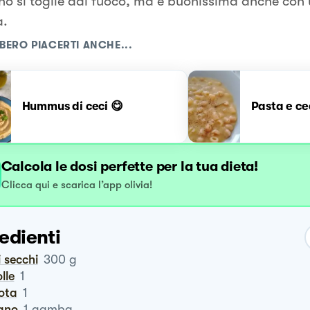
ino si toglie dal fuoco, ma è buonissima anche con
a.
BERO PIACERTI ANCHE...
Hummus di ceci 😋
Pasta e ce
Calcola le dosi perfette per la tua dieta!
Clicca qui e scarica l’app olivia!
edienti
i secchi
300
g
olle
1
rota
1
ano
1
gamba