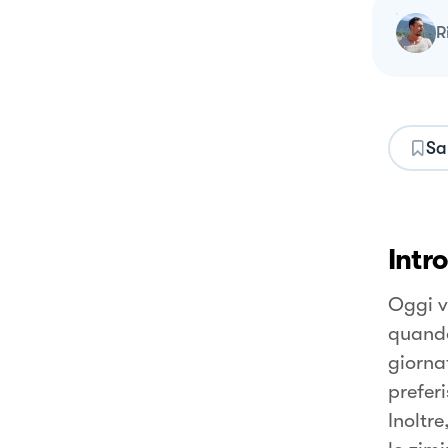
Sa
Intr
Oggi v
quando
giorna
prefer
Inoltr