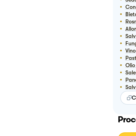
Co
Bie
Ro
Allo
Sal
Fun
Vin
Pas
Oli
Sale
Pa
Sal
C
Proc