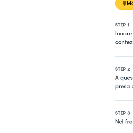
Mo
STEP
1
Innanzi
confez
STEP
2
A ques
presa d
STEP
3
Nel fr