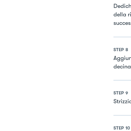
Dedich
della 
succes
STEP
8
Aggiun
decina
STEP
9
Strizz
STEP
10