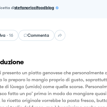
ricetta
di
stefanoriccifoodblog
lva
·
16
Commenta
oduzione
i presento un piatto genovese che personalmente 
 lo preparo lo mangio proprio di gusto, soprattutt
te di lùvego (umido) come quelle scorse. Personal
isco fatto un po' prima in modo da mangiare quas
e, la ricetta originale vorrebbe la pasta fresca, bu