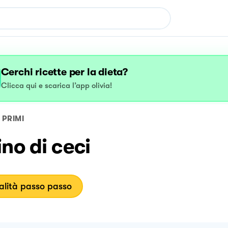
Cerchi ricette per la dieta?
Clicca qui e scarica l’app olivia!
PRIMI
no di ceci
lità passo passo