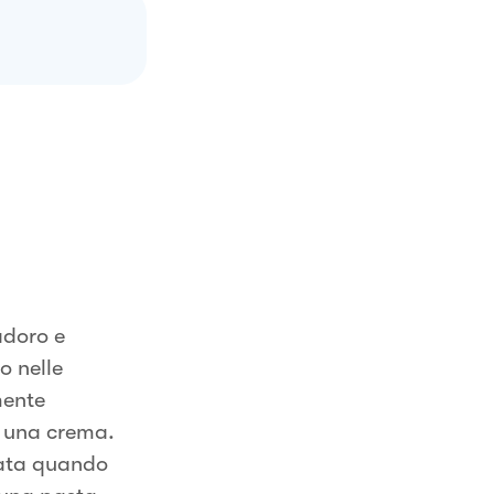
adoro e
o nelle
mente
i una crema.
ttata quando