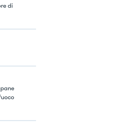
re di
l pane
 fuoco