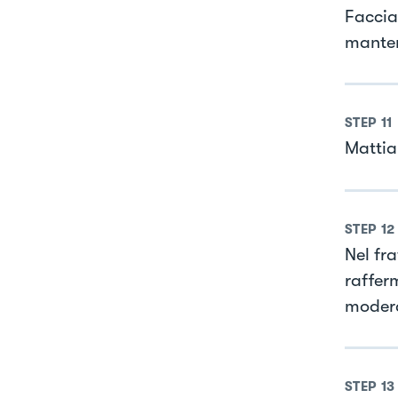
Faccia
manten
STEP
11
Mattia
STEP
12
Nel fr
raffer
moder
STEP
13