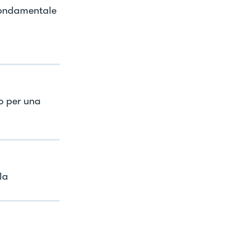
 fondamentale
o per una
la