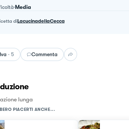
Media
ficoltà
ricetta
di
LacucinadellaCecca
lva
·
5
Commenta
oduzione
azione lunga
BERO PIACERTI ANCHE...