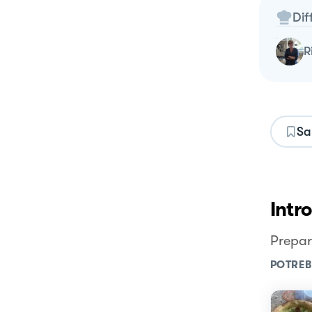
Dif
Sa
Intr
Prepar
POTREB