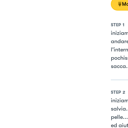
Mo
STEP
1
iniziam
andare
l'inter
pochis
sacca.
STEP
2
iniziam
salvia.
pelle..
ed aiu