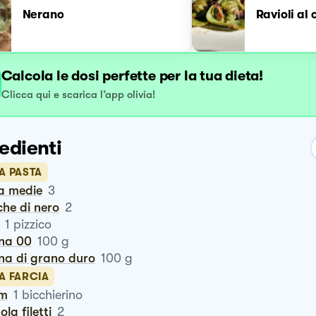
Nerano
Ravioli al
Calcola le dosi perfette per la tua dieta!
Clicca qui e scarica l’app olivia!
edienti
A PASTA
va medie
3
che di nero
2
1
pizzico
ina 00
100
g
ina di grano duro
100
g
A FARCIA
um
1
bicchierino
gola filetti
2