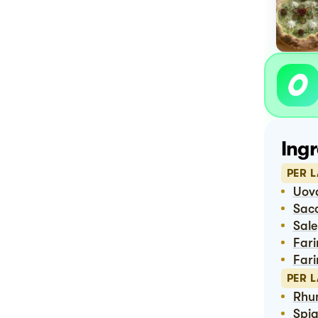
Ingr
PER L
Uo
Sac
Sale
Far
Far
PER L
Rh
Spi