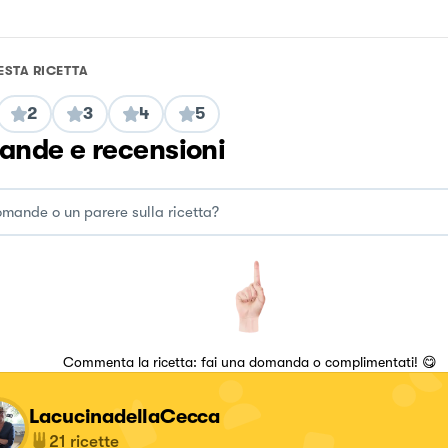
ESTA RICETTA
2
3
4
5
nde e recensioni
Commenta la ricetta: fai una domanda o complimentati! 😋
LacucinadellaCecca
21
ricette