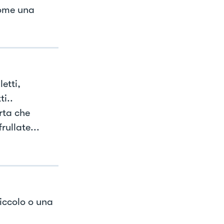
come una
etti,
i..
rta che
rullate...
iccolo o una