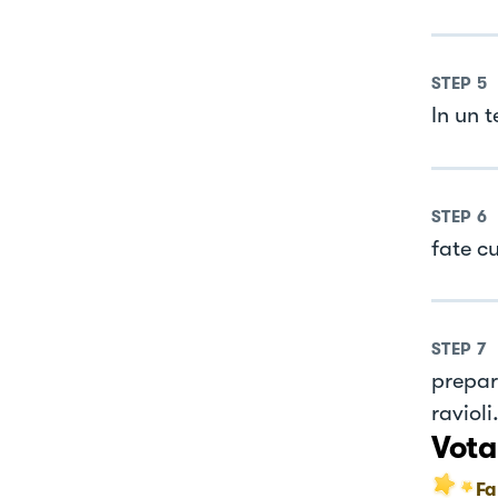
STEP
5
In un 
STEP
6
fate cu
STEP
7
prepara
ravioli
Vota
Fa