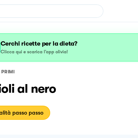
Cerchi ricette per la dieta?
Clicca qui e scarica l’app olivia!
PRIMI
oli al nero
lità passo passo