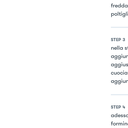
freddar
poltigl
STEP
3
nella s
aggiung
aggius
cuociat
aggiun
STEP
4
adesso
formina