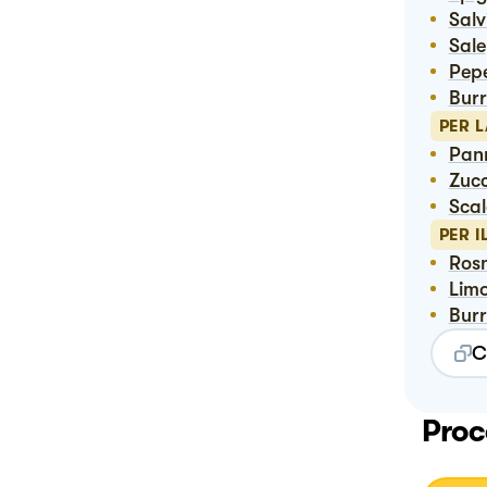
Sal
Sale
Pep
Bur
PER 
Pan
Zuc
Sca
PER 
Ro
Lim
Bur
C
Proc