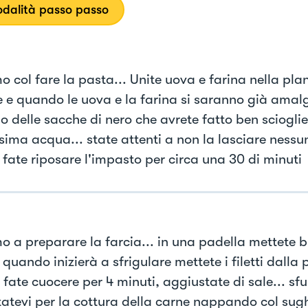
dalità passo passo
o col fare la pasta... Unite uova e farina nella plan
 e quando le uova e la farina si saranno già amal
no delle sacche di nero che avrete fatto ben sciogl
sima acqua... state attenti a non la lasciare nessu
 fate riposare l'impasto per circa una 30 di minuti
o a preparare la farcia... in una padella mettete bu
 quando inizierà a sfrigulare mettete i filetti dalla 
. fate cuocere per 4 minuti, aggiustate di sale... s
tatevi per la cottura della carne nappando col sugh