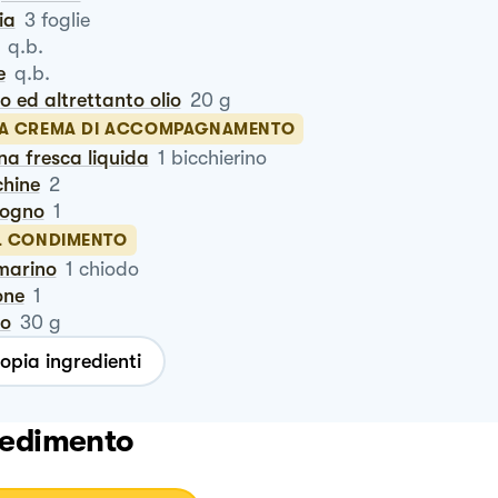
via
3
foglie
q.b.
e
q.b.
ro ed altrettanto olio
20
g
LA CREMA DI ACCOMPAGNAMENTO
na fresca liquida
1
bicchierino
chine
2
logno
1
IL CONDIMENTO
smarino
1
chiodo
one
1
ro
30
g
opia ingredienti
edimento