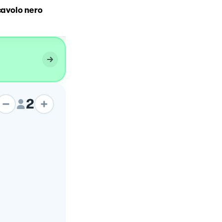
 cavolo nero
Spaghetti alla Nerano
2