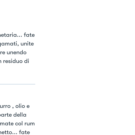
etaria... fate
gamati, unite
iere unendo
n residuo di
rro , olio e
parte della
fumate col rum
etto... fate