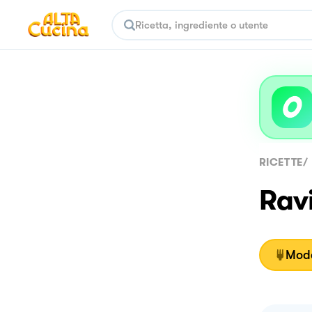
RICETTE
/
Ravi
Moda