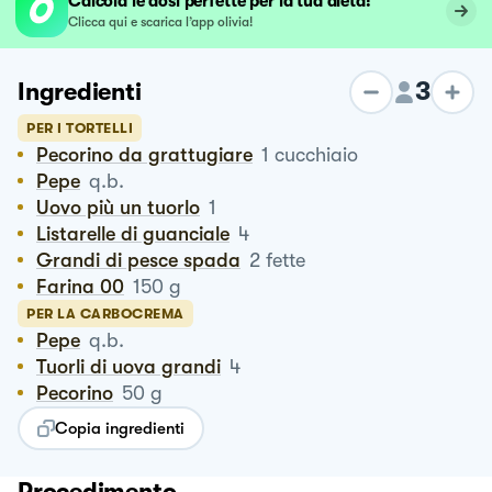
Calcola le dosi perfette per la tua dieta!
Clicca qui e scarica l’app olivia!
3
Ingredienti
PER I TORTELLI
Pecorino da grattugiare
1
cucchiaio
Pepe
q.b.
Uovo più un tuorlo
1
Listarelle di guanciale
4
Grandi di pesce spada
2
fette
Farina 00
150
g
PER LA CARBOCREMA
Pepe
q.b.
Tuorli di uova grandi
4
Pecorino
50
g
Copia ingredienti
Procedimento