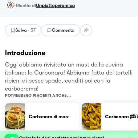
ricetta
di
Unpiattoperamica
Salva
·
57
Commenta
Introduzione
Oggi abbiamo rivisitato un must della cucina
italiana: la Carbonara! Abbiamo fatto dei tortelli
ripieni di pesce spada, conditi poi con la
carbocrema!
POTREBBERO PIACERTI ANCHE...
Carbonara di mare
Carbonara 🥓