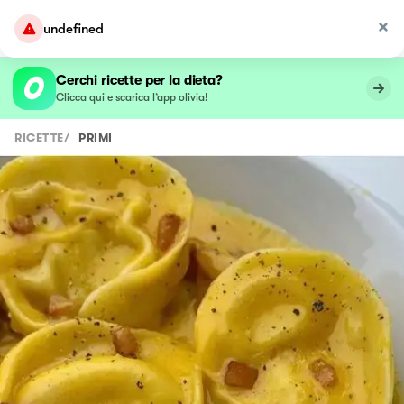
undefined
Cerchi ricette per la dieta?
Clicca qui e scarica l’app olivia!
RICETTE
/
PRIMI