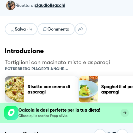
ricetta
di
claudiolisacchi
Salva
·
4
Commenta
Introduzione
Tortiglioni con macinato misto e asparagi
POTREBBERO PIACERTI ANCHE...
Risotto con crema di
Spaghetti al pe
asparagi
asparagi
Calcola le dosi perfette per la tua dieta!
Clicca qui e scarica l’app olivia!