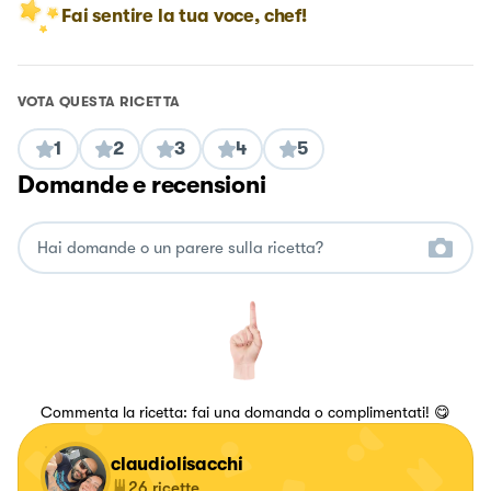
Fai sentire la tua voce, chef!
VOTA QUESTA RICETTA
1
2
3
4
5
Domande e recensioni
Commenta la ricetta: fai una domanda o complimentati! 😋
claudiolisacchi
26
ricette