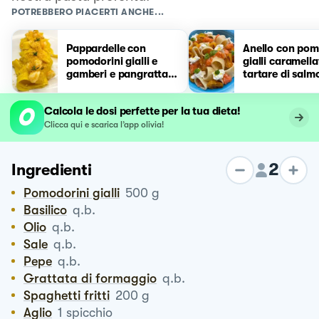
POTREBBERO PIACERTI ANCHE...
Pappardelle con
Anello con pom
pomodorini gialli e
gialli caramella
gamberi e pangrattato
tartare di salm
agli agrumi
stracciatella
Calcola le dosi perfette per la tua dieta!
Clicca qui e scarica l’app olivia!
2
Ingredienti
Pomodorini gialli
500
g
Basilico
q.b.
Olio
q.b.
Sale
q.b.
Pepe
q.b.
Grattata di formaggio
q.b.
Spaghetti fritti
200
g
Aglio
1
spicchio