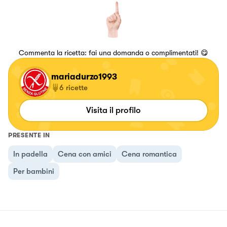
Commenta la ricetta: fai una domanda o complimentati! 😋
mariadurzo1993
6
ricette
Visita il profilo
PRESENTE IN
In padella
Cena con amici
Cena romantica
Per bambini