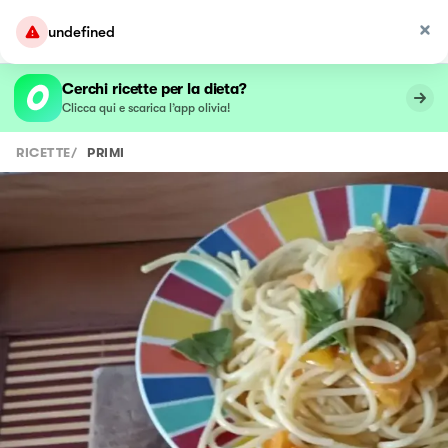
undefined
Cerchi ricette per la dieta?
Clicca qui e scarica l’app olivia!
RICETTE
/
PRIMI