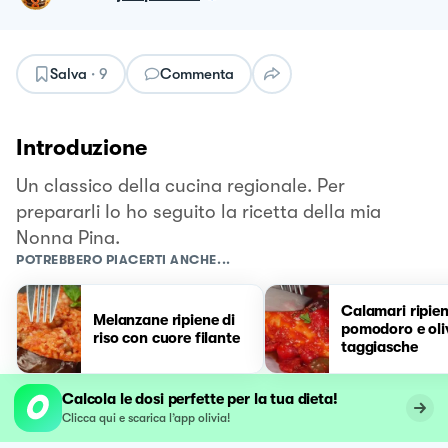
Salva
·
9
Commenta
Introduzione
Un classico della cucina regionale. Per
prepararli Io ho seguito la ricetta della mia
Nonna Pina.
POTREBBERO PIACERTI ANCHE...
Calamari ripien
Melanzane ripiene di
pomodoro e oli
riso con cuore filante
taggiasche
Calcola le dosi perfette per la tua dieta!
Clicca qui e scarica l’app olivia!