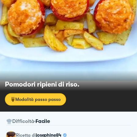
Pomodori ripieni di riso.
Modalità passo passo
Difficoltà
Facile
ricetta
di
josephine84