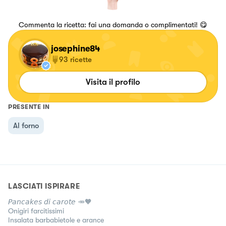
Commenta la ricetta: fai una domanda o complimentati! 😋
josephine84
93
ricette
Visita il profilo
PRESENTE IN
Al forno
LASCIATI ISPIRARE
𝘗𝘢𝘯𝘤𝘢𝘬𝘦𝘴 𝘥𝘪 𝘤𝘢𝘳𝘰𝘵𝘦 🥕🧡
Onigiri farcitissimi
Insalata barbabietole e arance