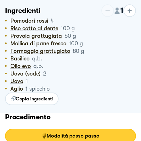
1
Ingredienti
Pomodori rossi
4
Riso cotto al dente
100
g
Provola grattugiata
50
g
Mollica di pane fresco
100
g
Formaggio grattugiato
80
g
Basilico
q.b.
Olio evo
q.b.
Uova (sode)
2
Uovo
1
Aglio
1
spicchio
Copia ingredienti
Procedimento
Modalità passo passo