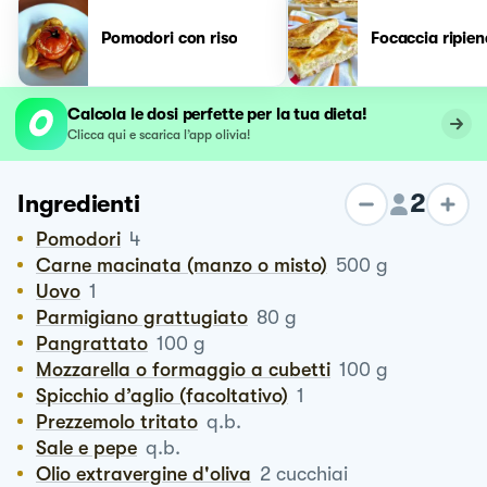
Pomodori con riso
Focaccia ripien
Calcola le dosi perfette per la tua dieta!
Clicca qui e scarica l’app olivia!
2
Ingredienti
Pomodori
4
Carne macinata (manzo o misto)
500
g
Uovo
1
Parmigiano grattugiato
80
g
Pangrattato
100
g
Mozzarella o formaggio a cubetti
100
g
Spicchio d’aglio (facoltativo)
1
Prezzemolo tritato
q.b.
Sale e pepe
q.b.
Olio extravergine d'oliva
2
cucchiai