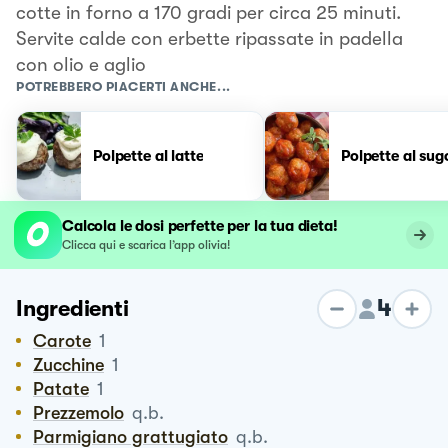
cotte in forno a 170 gradi per circa 25 minuti.
Servite calde con erbette ripassate in padella
con olio e aglio
POTREBBERO PIACERTI ANCHE...
Polpette al latte
Polpette al sug
Calcola le dosi perfette per la tua dieta!
Clicca qui e scarica l’app olivia!
4
Ingredienti
Carote
1
Zucchine
1
Patate
1
Prezzemolo
q.b.
Parmigiano grattugiato
q.b.