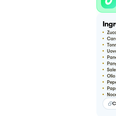
Ingr
Zuc
Ca
Ton
Uov
Pa
Pa
Sale
Oli
Pep
Pap
No
C