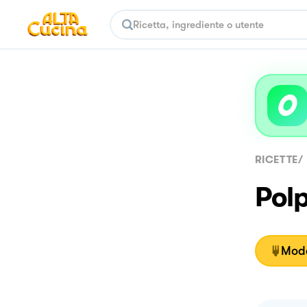
RICETTE
/
Polp
Moda