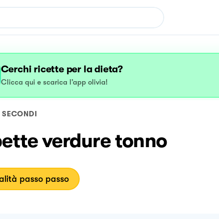
Cerchi ricette per la dieta?
Clicca qui e scarica l’app olivia!
SECONDI
ette verdure tonno
lità passo passo