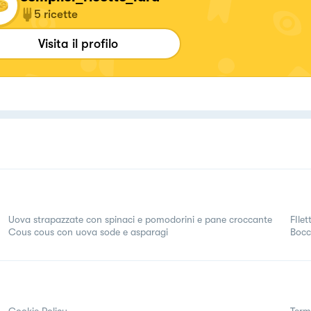
5
ricette
Visita il profilo
Uova strapazzate con spinaci e pomodorini e pane croccante
FIle
Cous cous con uova sode e asparagi
Bocc
Cookie Policy
Term