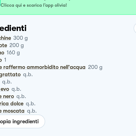
Clicca qui e scarica l’app olivia!
edienti
chine
300
g
rote
200
g
no
160
g
o
1
ne raffermo ammorbidito nell'acqua
200
g
ngrattato
q.b.
q.b.
o evo
q.b.
e nero
q.b.
rica dolce
q.b.
ce moscata
q.b.
opia ingredienti