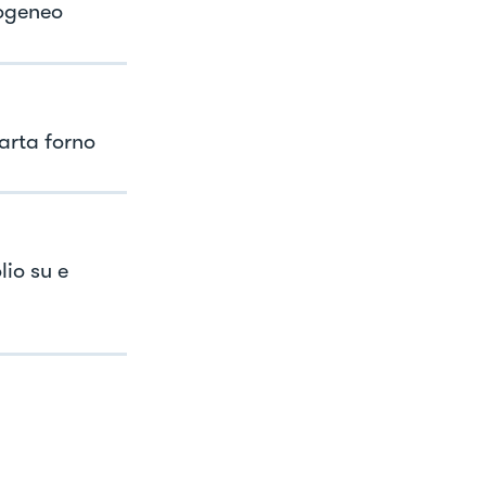
mogeneo
carta forno
lio su e