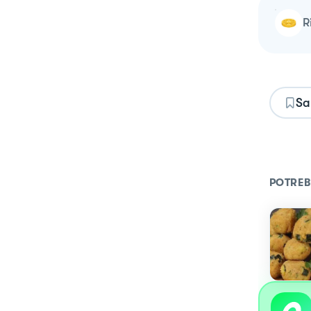
Sa
POTREB