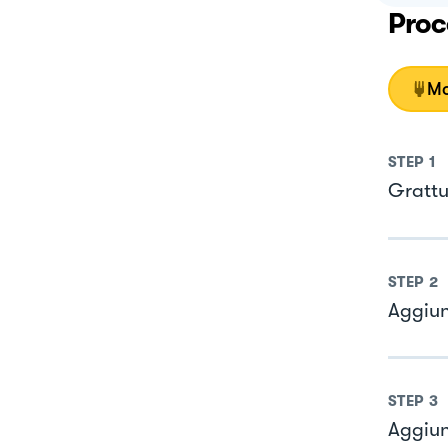
Proc
Mo
STEP
1
Grattu
STEP
2
Aggiun
STEP
3
Aggiun