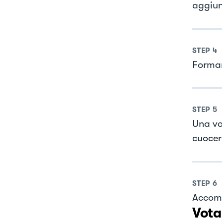
aggiun
STEP
4
Formare
STEP
5
Una vol
cuocer
STEP
6
Accomp
Vota