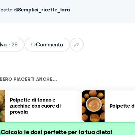
ricetta
di
Semplici_ricette_lara
lva
·
28
Commenta
BERO PIACERTI ANCHE...
Polpette di tonno e
zucchine con cuore di
Polpette d
provola
Calcola le dosi perfette per la tua dieta!