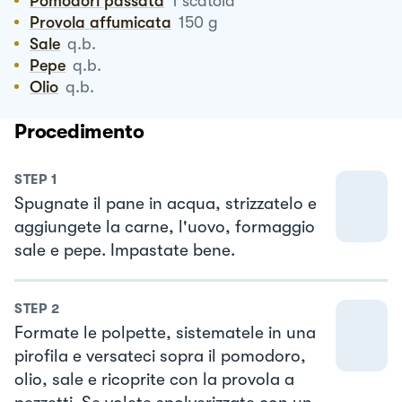
Pomodori passata
1
scatola
Provola affumicata
150
g
Sale
q.b.
Pepe
q.b.
Olio
q.b.
Procedimento
STEP
1
Spugnate il pane in acqua, strizzatelo e
aggiungete la carne, l'uovo, formaggio
sale e pepe. Impastate bene.
STEP
2
Formate le polpette, sistematele in una
pirofila e versateci sopra il pomodoro,
olio, sale e ricoprite con la provola a