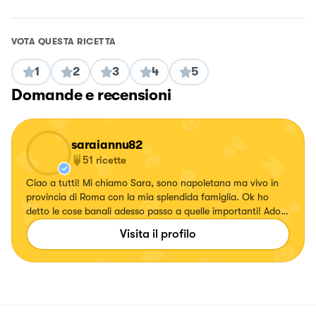
VOTA QUESTA RICETTA
1
2
3
4
5
Domande e recensioni
saraiannu82
51
ricette
Ciao a tutti! Mi chiamo Sara, sono napoletana ma vivo in
provincia di Roma con la mia splendida famiglia. Ok ho
detto le cose banali adesso passo a quelle importanti! Adoro
cucinare, sperimentare piatti nuovi (i migliori sono gli
Visita il profilo
"svuotafrigo") assaggiarli ed imparare trucchi e trucchetti
che possono rendere anche le pietanze piu' semplici in
qualcosa che potrebbe andare davanti al Re! Il mondo della
cucina e' un mix tra arte e scienza e io spero di poter dare
un piccolo contributo e di continuare ad imparare tanto. Ed
ora ai fornelli!!!🥐🥩🍕🦞🥂