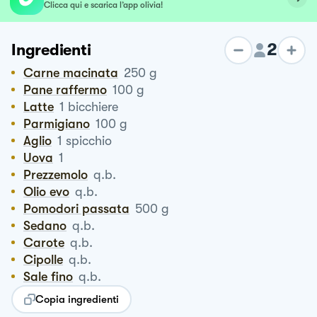
Clicca qui e scarica l’app olivia!
2
Ingredienti
Carne macinata
250
g
Pane raffermo
100
g
Latte
1
bicchiere
Parmigiano
100
g
Aglio
1
spicchio
Uova
1
Prezzemolo
q.b.
Olio evo
q.b.
Pomodori passata
500
g
Sedano
q.b.
Carote
q.b.
Cipolle
q.b.
Sale fino
q.b.
Copia ingredienti