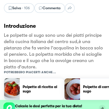
Salva
·
106
Commenta
Introduzione
Le polpette al sugo sono uno dei piatti principe
della cucina italiana del centro sud,è una
pietanza che fa venire l'acquolina in bocca solo
al pensiero. La polpetta morbida che si scioglie
in bocca e il sugo che la avvolge creano un
piatto d'autore.
POTREBBERO PIACERTI ANCHE...
Polpette di ricotta al
Polpette di car
sugo
sugo
Calcola le dosi perfette per la tua dieta!